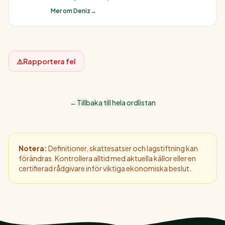
Mer om Deniz
→
⚠️
Rapportera fel
←
Tillbaka till hela ordlistan
Notera:
Definitioner, skattesatser och lagstiftning kan
förändras. Kontrollera alltid med aktuella källor eller en
certifierad rådgivare inför viktiga ekonomiska beslut.