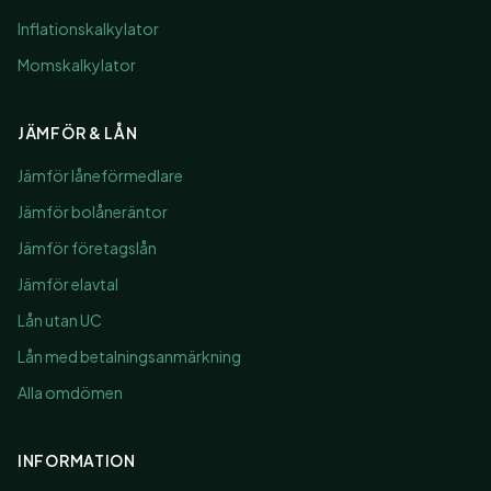
Inflationskalkylator
Momskalkylator
JÄMFÖR & LÅN
Jämför låneförmedlare
Jämför bolåneräntor
Jämför företagslån
Jämför elavtal
Lån utan UC
Lån med betalningsanmärkning
Alla omdömen
INFORMATION