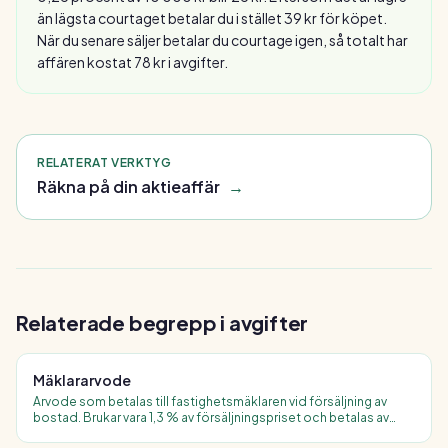
än lägsta courtaget betalar du i stället 39 kr för köpet.
När du senare säljer betalar du courtage igen, så totalt har
affären kostat 78 kr i avgifter.
RELATERAT VERKTYG
Räkna på din aktieaffär
→
Relaterade begrepp i
avgifter
Mäklararvode
Arvode som betalas till fastighetsmäklaren vid försäljning av
bostad. Brukar vara 1,3 % av försäljningspriset och betalas av
säljaren. Kan vara fast pris eller provisionsbaserat.