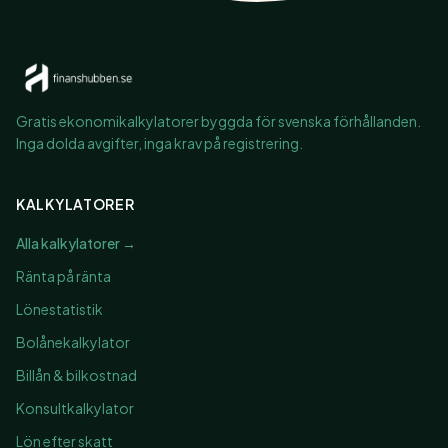
Gratis ekonomikalkylatorer byggda för svenska förhållanden.
Inga dolda avgifter, inga krav på registrering.
KALKYLATORER
Alla kalkylatorer →
Ränta på ränta
Lönestatistik
Bolånekalkylator
Billån & bilkostnad
Konsultkalkylator
Lön efter skatt