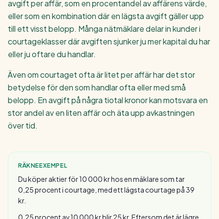
avgift per affär, som en procentandel av affärens värde,
eller som en kombination där en lägsta avgift gäller upp
till ett visst belopp. Många nätmäklare delar in kunder i
courtageklasser där avgiften sjunker ju mer kapital du har
eller ju oftare du handlar.
Även om courtaget ofta är litet per affär har det stor
betydelse för den som handlar ofta eller med små
belopp. En avgift på några tiotal kronor kan motsvara en
stor andel av en liten affär och äta upp avkastningen
över tid.
RÄKNEEXEMPEL
Du köper aktier för 10 000 kr hos en mäklare som tar
0,25 procent i courtage, med ett lägsta courtage på 39
kr.
0,25 procent av 10 000 kr blir 25 kr. Eftersom det är lägre