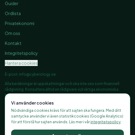
Guider
Ordlista
Privatekonomi
Om oss
Kontakt
Integritetspolicy
Hantera cookies
E-post:
info@cyberology.se
Alla beräkningar är uppskattningar och ska inte ses som finansiell
rådgivning. Konsultera alltid en rådgivare vid viktiga ekonomiska
beslut.
Vi använder cookies
Nödvändiga cookies krävs för att sajten ska fungera. Med ditt
samtycke använder vi även statistikcookies (Google Analytics)
©
2026
Finanshubben.se, alla rättigheter förbehållna
för att förstå hur sajten används. Läs mer i vår
integritetspolicy
.
Ansvarig utgivare: Finanshubben ·
Integritetspolicy