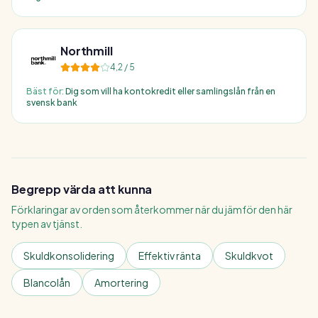
Northmill
4,2
/ 5
Bäst för:
Dig som vill ha kontokredit eller samlingslån från en
svensk bank
Begrepp värda att kunna
Förklaringar av orden som återkommer när du jämför den här
typen av tjänst.
Skuldkonsolidering
Effektiv ränta
Skuldkvot
Blancolån
Amortering