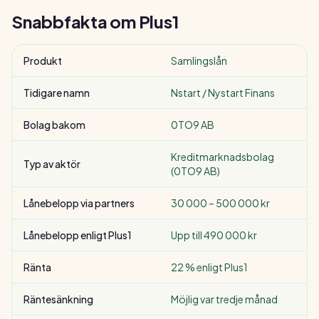
Snabbfakta om
Plus1
Produkt
Samlingslån
Tidigare namn
Nstart / Nystart Finans
Bolag bakom
0TO9 AB
Kreditmarknadsbolag
Typ av aktör
(0TO9 AB)
Lånebelopp via partners
30 000 – 500 000 kr
Lånebelopp enligt Plus1
Upp till 490 000 kr
Ränta
22 % enligt Plus1
Räntesänkning
Möjlig var tredje månad