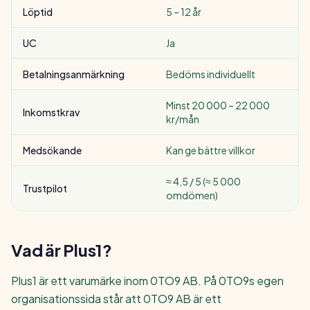
Löptid
5 – 12 år
UC
Ja
Betalningsanmärkning
Bedöms individuellt
Minst 20 000 – 22 000
Inkomstkrav
kr/mån
Medsökande
Kan ge bättre villkor
≈ 4,5 / 5 (≈ 5 000
Trustpilot
omdömen)
Vad är Plus1?
Plus1 är ett varumärke inom 0TO9 AB. På 0TO9s egen
organisationssida står att 0TO9 AB är ett