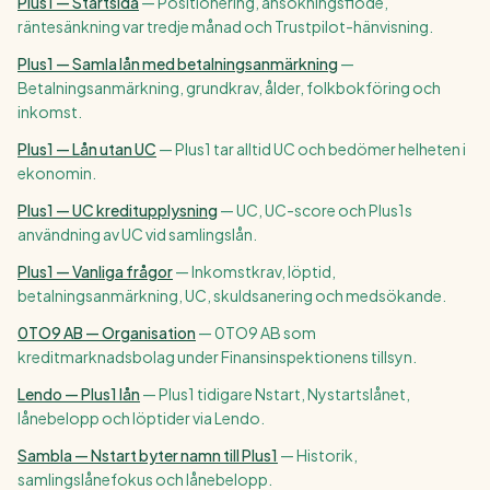
Plus1 — Startsida
—
Positionering, ansökningsflöde,
räntesänkning var tredje månad och Trustpilot-hänvisning.
Plus1 — Samla lån med betalningsanmärkning
—
Betalningsanmärkning, grundkrav, ålder, folkbokföring och
inkomst.
Plus1 — Lån utan UC
—
Plus1 tar alltid UC och bedömer helheten i
ekonomin.
Plus1 — UC kreditupplysning
—
UC, UC-score och Plus1s
användning av UC vid samlingslån.
Plus1 — Vanliga frågor
—
Inkomstkrav, löptid,
betalningsanmärkning, UC, skuldsanering och medsökande.
0TO9 AB — Organisation
—
0TO9 AB som
kreditmarknadsbolag under Finansinspektionens tillsyn.
Lendo — Plus1 lån
—
Plus1 tidigare Nstart, Nystartslånet,
lånebelopp och löptider via Lendo.
Sambla — Nstart byter namn till Plus1
—
Historik,
samlingslånefokus och lånebelopp.