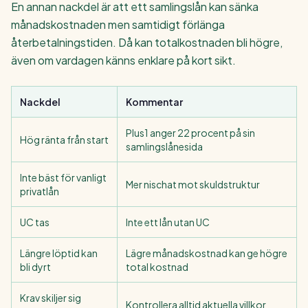
En annan nackdel är att ett samlingslån kan sänka
månadskostnaden men samtidigt förlänga
återbetalningstiden. Då kan totalkostnaden bli högre,
även om vardagen känns enklare på kort sikt.
Nackdel
Kommentar
Plus1 anger 22 procent på sin
Hög ränta från start
samlingslånesida
Inte bäst för vanligt
Mer nischat mot skuldstruktur
privatlån
UC tas
Inte ett lån utan UC
Längre löptid kan
Lägre månadskostnad kan ge högre
bli dyrt
total kostnad
Krav skiljer sig
Kontrollera alltid aktuella villkor