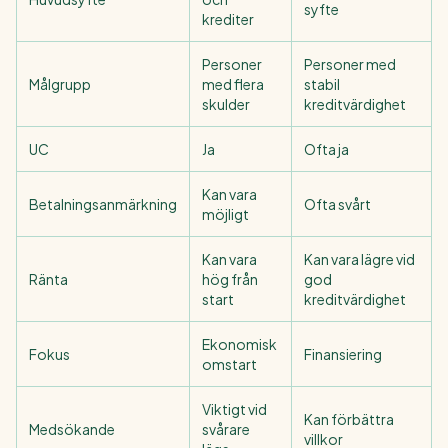
syfte
krediter
Personer
Personer med
Målgrupp
med flera
stabil
skulder
kreditvärdighet
UC
Ja
Ofta ja
Kan vara
Betalningsanmärkning
Ofta svårt
möjligt
Kan vara
Kan vara lägre vid
Ränta
hög från
god
start
kreditvärdighet
Ekonomisk
Fokus
Finansiering
omstart
Viktigt vid
Kan förbättra
Medsökande
svårare
villkor