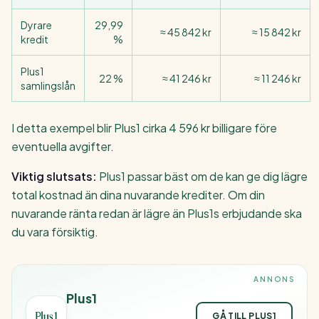
Dyrare
29,99
≈ 45 842 kr
≈ 15 842 kr
kredit
%
Plus1
22 %
≈ 41 246 kr
≈ 11 246 kr
samlingslån
I detta exempel blir Plus1 cirka 4 596 kr billigare före
eventuella avgifter.
Viktig slutsats:
Plus1 passar bäst om de kan ge dig lägre
total kostnad än dina nuvarande krediter. Om din
nuvarande ränta redan är lägre än Plus1s erbjudande ska
du vara försiktig.
ANNONS
Plus1
GÅ TILL PLUS1