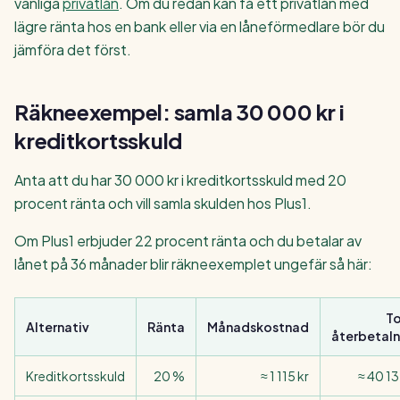
vanliga
privatlån
. Om du redan kan få ett privatlån med
lägre ränta hos en bank eller via en låneförmedlare bör du
jämföra det först.
Räkneexempel: samla 30 000 kr i
kreditkortsskuld
Anta att du har 30 000 kr i kreditkortsskuld med 20
procent ränta och vill samla skulden hos Plus1.
Om Plus1 erbjuder 22 procent ränta och du betalar av
lånet på 36 månader blir räkneexemplet ungefär så här:
To
Alternativ
Ränta
Månadskostnad
återbetaln
Kreditkortsskuld
20 %
≈ 1 115 kr
≈ 40 13