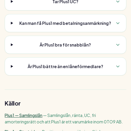
Tar Plus1 UC?
Kan man få Plus1 med betalningsanmärkning?
Är Plus1 bra för snabblån?
Är Plus1 bättre än en låneförmedlare?
Källor
Plus1 — Samlingslån
—
Samlingslån, ränta, UC, fri
amorteringsrätt och att Plus1 är ett varumärke inom 0TO9 AB.