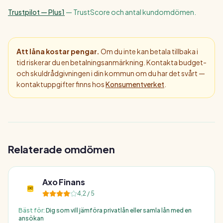
Trustpilot — Plus1
—
TrustScore och antal kundomdömen.
Att låna kostar pengar.
Om du inte kan betala tillbaka i
tid riskerar du en betalningsanmärkning. Kontakta budget-
och skuldrådgivningen i din kommun om du har det svårt —
kontaktuppgifter finns hos
Konsumentverket
.
Relaterade omdömen
Axo Finans
4,2
/ 5
Bäst för:
Dig som vill jämföra privatlån eller samla lån med en
ansökan