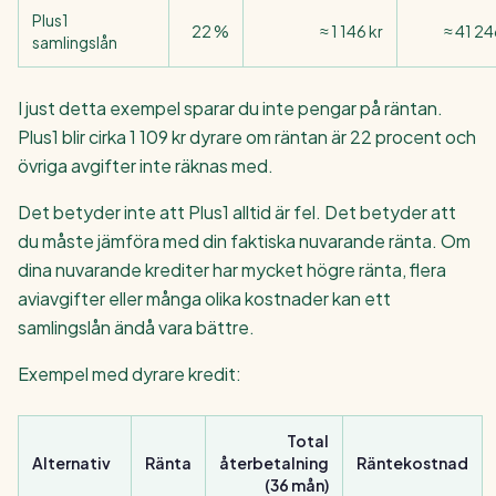
Plus1
22 %
≈ 1 146 kr
≈ 41 24
samlingslån
I just detta exempel sparar du inte pengar på räntan.
Plus1 blir cirka 1 109 kr dyrare om räntan är 22 procent och
övriga avgifter inte räknas med.
Det betyder inte att Plus1 alltid är fel. Det betyder att
du måste jämföra med din faktiska nuvarande ränta. Om
dina nuvarande krediter har mycket högre ränta, flera
aviavgifter eller många olika kostnader kan ett
samlingslån ändå vara bättre.
Exempel med dyrare kredit:
Total
Alternativ
Ränta
återbetalning
Räntekostnad
(36 mån)