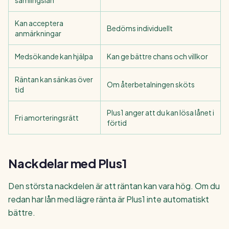
samlingslån
Kan acceptera
Bedöms individuellt
anmärkningar
Medsökande kan hjälpa
Kan ge bättre chans och villkor
Räntan kan sänkas över
Om återbetalningen sköts
tid
Plus1 anger att du kan lösa lånet i
Fri amorteringsrätt
förtid
Nackdelar med Plus1
Den största nackdelen är att räntan kan vara hög. Om du
redan har lån med lägre ränta är Plus1 inte automatiskt
bättre.