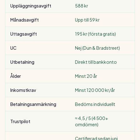
Uppläggningsavgift
588 kr
Månadsavgift
Upp till 59 kr
Uttagsavgift
195 kr (första gratis)
UC
Nej (Dun & Bradstreet)
Utbetalning
Direkt till bankkonto
Ålder
Minst 20 år
Inkomstkrav
Minst 120 000 kr/år
Betalningsanmärkning
Bedöms individuellt
≈ 4,5 / 5 (4 500+
Trustpilot
omdömen)
Certifierad sedan juni