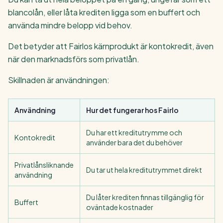
blancolån, eller låta krediten ligga som en buffert och
använda mindre belopp vid behov.
Det betyder att Fairlos kärnprodukt är kontokredit, även
när den marknadsförs som privatlån.
Skillnaden är användningen:
Användning
Hur det fungerar hos Fairlo
Du har ett kreditutrymme och
Kontokredit
använder bara det du behöver
Privatlånsliknande
Du tar ut hela kreditutrymmet direkt
användning
Du låter krediten finnas tillgänglig för
Buffert
oväntade kostnader