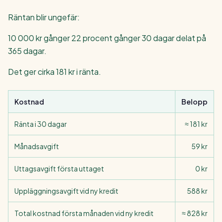
Räntan blir ungefär:
10 000 kr gånger 22 procent gånger 30 dagar delat på
365 dagar.
Det ger cirka 181 kr i ränta.
Kostnad
Belopp
Ränta i 30 dagar
≈ 181 kr
Månadsavgift
59 kr
Uttagsavgift första uttaget
0 kr
Uppläggningsavgift vid ny kredit
588 kr
Total kostnad första månaden vid ny kredit
≈ 828 kr