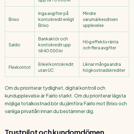
Inga avgifter på
Mindre
Brixo
kontokredit enligt
varumärkesdriven
Brixo
upplevelse
Bankaktör och
Hög effektiv ränta
Saldo
kontokredit upp
och flera avgifter
till 40 000 kr
Enkel kontokredit
Liknar många andra
Flexkontot
utan UC
högkostnadskrediter
Om du prioriterar tydlighet, digital kontroll och
kundupplevelse är Fairlo starkt. Om du prioriterar lägsta
möjliga totalkostnad bör du jämföra Fairlo mot Brixo och
vanliga privatlån innan du bestämmer dig.
Trustpilot och kundomdömen