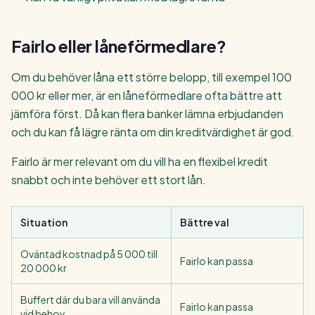
Fairlo eller låneförmedlare?
Om du behöver låna ett större belopp, till exempel 100
000 kr eller mer, är en låneförmedlare ofta bättre att
jämföra först. Då kan flera banker lämna erbjudanden
och du kan få lägre ränta om din kreditvärdighet är god.
Fairlo är mer relevant om du vill ha en flexibel kredit
snabbt och inte behöver ett stort lån.
Situation
Bättre val
Oväntad kostnad på 5 000 till
Fairlo kan passa
20 000 kr
Buffert där du bara vill använda
Fairlo kan passa
vid behov