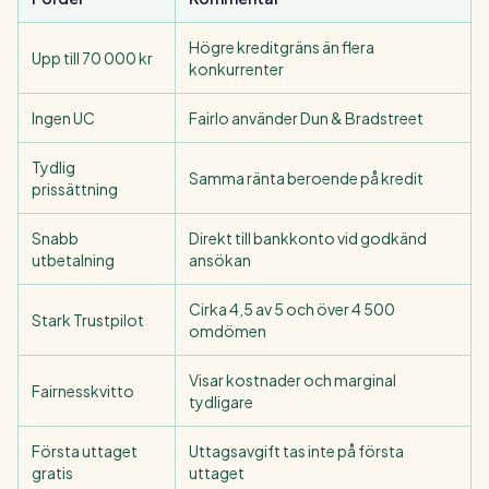
Högre kreditgräns än flera
Upp till 70 000 kr
konkurrenter
Ingen UC
Fairlo använder Dun & Bradstreet
Tydlig
Samma ränta beroende på kredit
prissättning
Snabb
Direkt till bankkonto vid godkänd
utbetalning
ansökan
Cirka 4,5 av 5 och över 4 500
Stark Trustpilot
omdömen
Visar kostnader och marginal
Fairnesskvitto
tydligare
Första uttaget
Uttagsavgift tas inte på första
gratis
uttaget