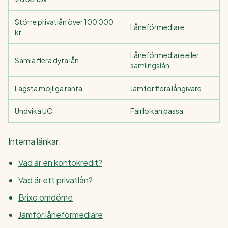
Större privatlån över 100 000
Låneförmedlare
kr
Låneförmedlare eller
Samla flera dyra lån
samlingslån
Lägsta möjliga ränta
Jämför flera långivare
Undvika UC
Fairlo kan passa
Interna länkar:
Vad är en kontokredit?
Vad är ett privatlån?
Brixo omdöme
Jämför låneförmedlare