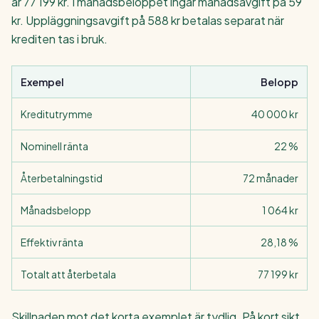
är 77 199 kr. I månadsbeloppet ingår månadsavgift på 59
kr. Uppläggningsavgift på 588 kr betalas separat när
krediten tas i bruk.
Exempel
Belopp
Kreditutrymme
40 000 kr
Nominell ränta
22 %
Återbetalningstid
72 månader
Månadsbelopp
1 064 kr
Effektiv ränta
28,18 %
Totalt att återbetala
77 199 kr
Skillnaden mot det korta exemplet är tydlig. På kort sikt