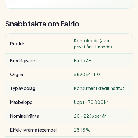
Snabbfakta om
Fairlo
Kontokredit (även
Produkt
privatlånsliknande)
Kreditgivare
Fairlo AB
Org.nr
559084-1101
Typ av bolag
Konsumentkreditinstitut
Maxbelopp
Upp till 70 000 kr
Nominell ränta
20 – 22 % per år
Effektiv ränta i exempel
28,18 %