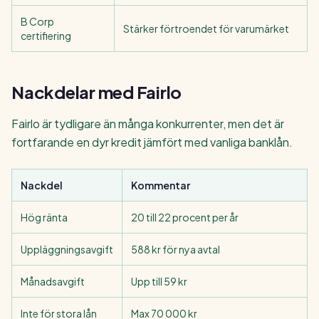
B Corp
Stärker förtroendet för varumärket
certifiering
Nackdelar med Fairlo
Fairlo är tydligare än många konkurrenter, men det är
fortfarande en dyr kredit jämfört med vanliga banklån.
Nackdel
Kommentar
Hög ränta
20 till 22 procent per år
Uppläggningsavgift
588 kr för nya avtal
Månadsavgift
Upp till 59 kr
Inte för stora lån
Max 70 000 kr