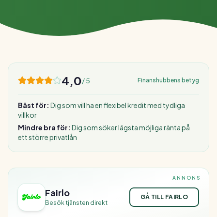
4,0
/ 5
Finanshubbens betyg
Bäst för:
Dig som vill ha en flexibel kredit med tydliga
villkor
Mindre bra för:
Dig som söker lägsta möjliga ränta på
ett större privatlån
ANNONS
Fairlo
GÅ TILL FAIRLO
Besök tjänsten direkt