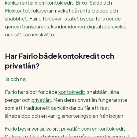
konkurrenter inom kontokredit.
Brixo
, Saldo och
Flexkontot
fokuserar mycket på ränta, belopp och
snabbhet. Fairlo försöker i stället bygga förtroende
genom transparens, kundomdömen, digital upplevelse
och sitt fairnesskvitto.
Har Fairlo både kontokredit och
privatlån?
Ja och nej.
Fairlo har sidor för både
kontokredit
, snabblån, låna
pengar och
privatlån
. Men deras privatlån fungerar inte
som ett traditionellt banklån där du får ett fast
lånebelopp och en vanlig amorteringsplan från början.
Fairlo beskriver själva sitt privatlån som en kontokredit.
Du kan ta ut hela beloppet på en gång, ungefär som ett