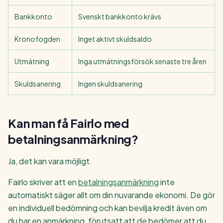
Bankkonto
Svenskt bankkonto krävs
Kronofogden
Inget aktivt skuldsaldo
Utmätning
Inga utmätningsförsök senaste tre åren
Skuldsanering
Ingen skuldsanering
Kan man få Fairlo med
betalningsanmärkning?
Ja, det kan vara möjligt.
Fairlo skriver att en
betalningsanmärkning
inte
automatiskt säger allt om din nuvarande ekonomi. De gör
en individuell bedömning och kan bevilja kredit även om
du har en anmärkning, förutsatt att de bedömer att du