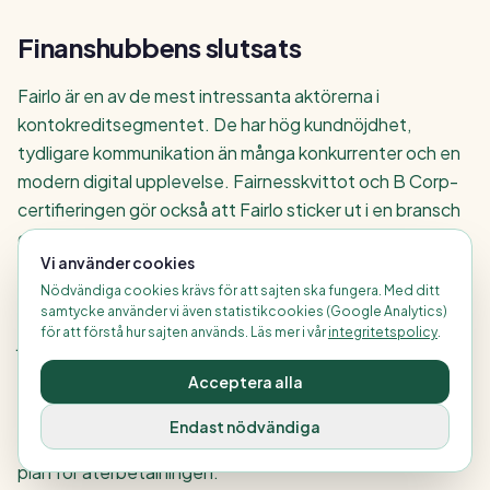
Finanshubbens slutsats
Fairlo är en av de mest intressanta aktörerna i
kontokreditsegmentet. De har hög kundnöjdhet,
tydligare kommunikation än många konkurrenter och en
modern digital upplevelse. Fairnesskvittot och B Corp-
certifieringen gör också att Fairlo sticker ut i en bransch
där många aktörer har låg transparens.
Vi använder cookies
Men kostnaden är fortfarande viktigast. Fairlo är inte ett
Nödvändiga cookies krävs för att sajten ska fungera. Med ditt
billigt lån om du använder krediten länge. Räntan är hög
samtycke använder vi även statistikcookies (Google Analytics)
för att förstå hur sajten används. Läs mer i vår
integritetspolicy
.
jämfört med vanliga privatlån och avgifterna gör att små
korta lån kan bli dyra om krediten är ny.
Acceptera alla
Vår slutsats är att Fairlo är ett bra alternativ för dig som
Endast nödvändiga
behöver flexibilitet och tydlighet, men bara om du har en
plan för återbetalningen.