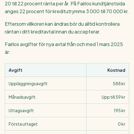
20 till 22 procent ränta per år. På Fairlos kundtjänstsida
anges 22 procent för kreditutrymme 3 000 till 70 000 kr.
Eftersom villkoren kan ändras bör du alltid kontrollera
räntan i ditt kreditavtal innan du accepterar.
Fairlos avgifter för nya avtal från och med 1 mars 2025
är:
Avgift
Kostnad
Uppläggningsavgift
588 kr
Månadsavgift
Upp till 59 kr
Uttagsavgift
195 kr
Första uttaget
0 kr