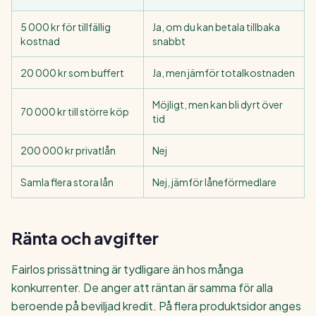
5 000 kr för tillfällig
Ja, om du kan betala tillbaka
kostnad
snabbt
20 000 kr som buffert
Ja, men jämför totalkostnaden
Möjligt, men kan bli dyrt över
70 000 kr till större köp
tid
200 000 kr privatlån
Nej
Samla flera stora lån
Nej, jämför låneförmedlare
Ränta och avgifter
Fairlos prissättning är tydligare än hos många
konkurrenter. De anger att räntan är samma för alla
beroende på beviljad kredit. På flera produktsidor anges