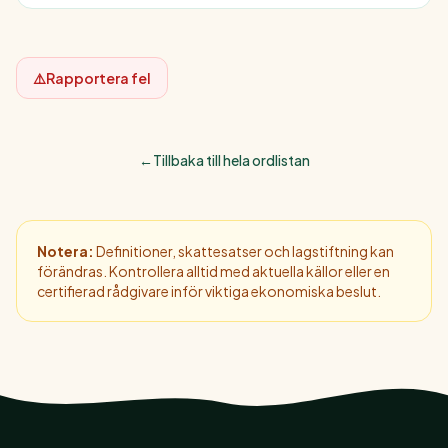
⚠️
Rapportera fel
←
Tillbaka till hela ordlistan
Notera:
Definitioner, skattesatser och lagstiftning kan
förändras. Kontrollera alltid med aktuella källor eller en
certifierad rådgivare inför viktiga ekonomiska beslut.