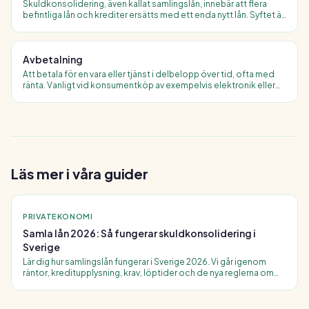
Skuldkonsolidering, även kallat samlingslån, innebär att flera
befintliga lån och krediter ersätts med ett enda nytt lån. Syftet är
lägre månadskostnad, en betalningsdag och bättre överblick.
Avbetalning
Att betala för en vara eller tjänst i delbelopp över tid, ofta med
ränta. Vanligt vid konsumentköp av exempelvis elektronik eller
möbler. Skiljer sig från delbetalning genom att säljaren ofta
behåller äganderätten tills fullt betalt.
Läs mer i våra guider
PRIVATEKONOMI
Samla lån 2026: Så fungerar skuldkonsolidering i
Sverige
Lär dig hur samlingslån fungerar i Sverige 2026. Vi går igenom
räntor, kreditupplysning, krav, löptider och de nya reglerna om
kostnadsstopp och ränteavdrag.