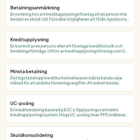
Betalningsanmärkning
En notering hos ett kreditupplysningsföretag att en person inte
betalat en skuld i tid. Försvårar möjligheten att få lån, hyra bostad
eller teckna abonnemang. Finns kvar i tre år (privatpersoner).
Kreditupplysning
En kontroll av en persons eller ett företags kredithistorik och
betalningsförmåga. Utförs av kreditupplysningsföretag som UC
och Creditsafe. Varje förfrågan syns i ditt register i upp till ett år.
Minsta betalning
Det lägsta belopp kreditkortsinnehavaren måste betala varje
månad för att undvika förseningsavgifter. Att enbart betala
minsta belopp innebär att räntan på resterande skuld fortsätter
att ackumuleras.
UC-poäng
En kreditvärdering baserad på UC:s (Upplysningscentralen)
kreditupplysningssystem. Höga UC-poäng (max 999) indikerar
god kreditvärdighet och ökar chansen att beviljas lån till bra
ränta.
Skuldkonsolidering