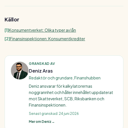
Källor
[
1
]
Konsumentverket: Olika typer av lån
[
2
]
Finansinspektionen: Konsumentkrediter
GRANSKAD AV
Deniz Aras
Redaktör och grundare, Finanshubben
Deniz ansvarar för kalkylatorernas
noggrannhet och håller innehållet uppdaterat
mot Skatteverket, SCB, Riksbanken och
Finansinspektionen.
Senast granskad:
24 juni 2026
Mer om Deniz
→