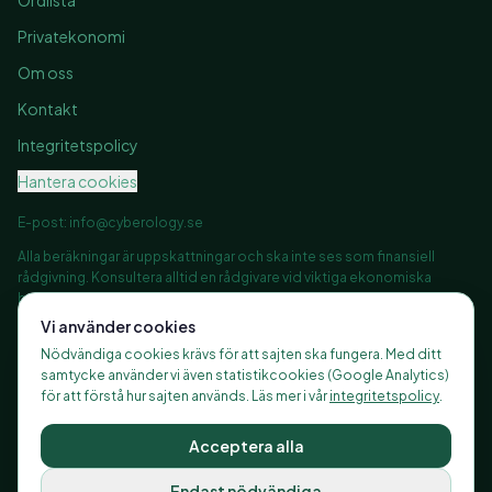
Ordlista
Privatekonomi
Om oss
Kontakt
Integritetspolicy
Hantera cookies
E-post:
info@cyberology.se
Alla beräkningar är uppskattningar och ska inte ses som finansiell
rådgivning. Konsultera alltid en rådgivare vid viktiga ekonomiska
beslut.
Vi använder cookies
Nödvändiga cookies krävs för att sajten ska fungera. Med ditt
samtycke använder vi även statistikcookies (Google Analytics)
©
2026
Finanshubben.se, alla rättigheter förbehållna
för att förstå hur sajten används. Läs mer i vår
integritetspolicy
.
Ansvarig utgivare: Finanshubben ·
Integritetspolicy
Acceptera alla
Vi använder AI som verktyg för att effektivisera vårt redaktionella arbete. Allt
Endast nödvändiga