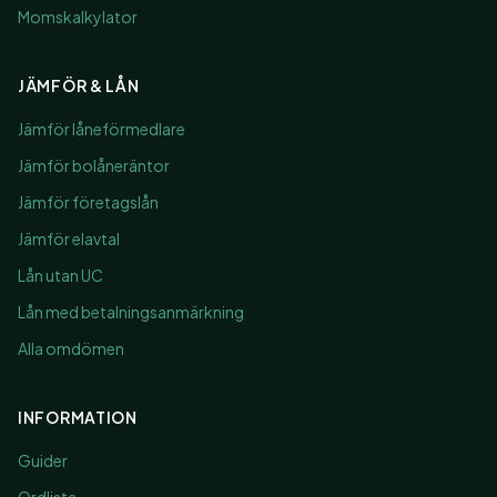
Momskalkylator
JÄMFÖR & LÅN
Jämför låneförmedlare
Jämför bolåneräntor
Jämför företagslån
Jämför elavtal
Lån utan UC
Lån med betalningsanmärkning
Alla omdömen
INFORMATION
Guider