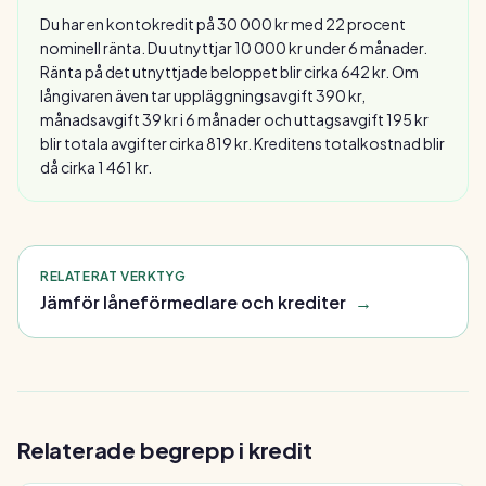
Du har en kontokredit på 30 000 kr med 22 procent
nominell ränta. Du utnyttjar 10 000 kr under 6 månader.
Ränta på det utnyttjade beloppet blir cirka 642 kr. Om
långivaren även tar uppläggningsavgift 390 kr,
månadsavgift 39 kr i 6 månader och uttagsavgift 195 kr
blir totala avgifter cirka 819 kr. Kreditens totalkostnad blir
då cirka 1 461 kr.
RELATERAT VERKTYG
Jämför låneförmedlare och krediter
→
Relaterade begrepp i
kredit