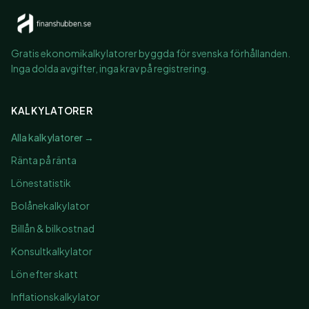
Gratis ekonomikalkylatorer byggda för svenska förhållanden.
Inga dolda avgifter, inga krav på registrering.
KALKYLATORER
Alla kalkylatorer →
Ränta på ränta
Lönestatistik
Bolånekalkylator
Billån & bilkostnad
Konsultkalkylator
Lön efter skatt
Inflationskalkylator