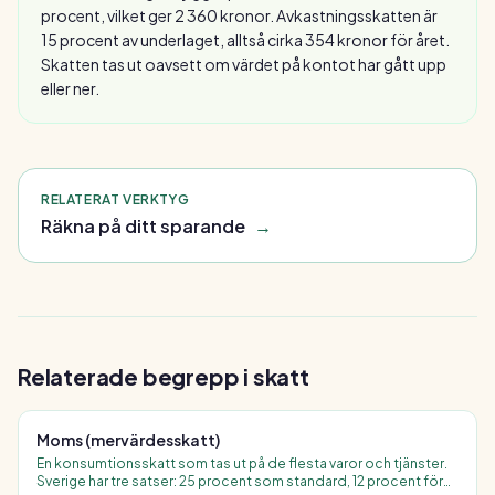
procent, vilket ger 2 360 kronor. Avkastningsskatten är
15 procent av underlaget, alltså cirka 354 kronor för året.
Skatten tas ut oavsett om värdet på kontot har gått upp
eller ner.
RELATERAT VERKTYG
Räkna på ditt sparande
→
Relaterade begrepp i
skatt
Moms (mervärdesskatt)
En konsumtionsskatt som tas ut på de flesta varor och tjänster.
Sverige har tre satser: 25 procent som standard, 12 procent för