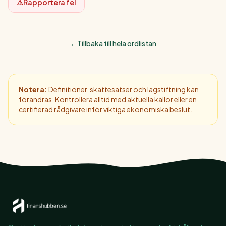
⚠️
Rapportera fel
←
Tillbaka till hela ordlistan
Notera:
Definitioner, skattesatser och lagstiftning kan
förändras. Kontrollera alltid med aktuella källor eller en
certifierad rådgivare inför viktiga ekonomiska beslut.