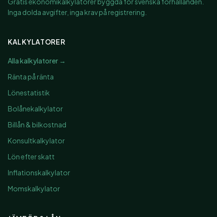
Gratis ekonomikalkylatorer byggda för svenska förhållanden.
Inga dolda avgifter, inga krav på registrering.
KALKYLATORER
Alla kalkylatorer →
Ränta på ränta
Lönestatistik
Bolånekalkylator
Billån & bilkostnad
Konsultkalkylator
Lön efter skatt
Inflationskalkylator
Momskalkylator