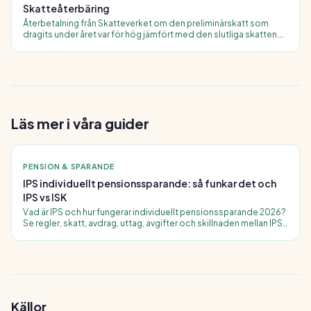
Skatteåterbäring
Återbetalning från Skatteverket om den preliminärskatt som
dragits under året var för hög jämfört med den slutliga skatten.
Betalas ut i juni för de som deklarerat i tid.
Läs mer i våra guider
PENSION & SPARANDE
IPS individuellt pensionssparande: så funkar det och
IPS vs ISK
Vad är IPS och hur fungerar individuellt pensionssparande 2026?
Se regler, skatt, avdrag, uttag, avgifter och skillnaden mellan IPS
och ISK.
Källor