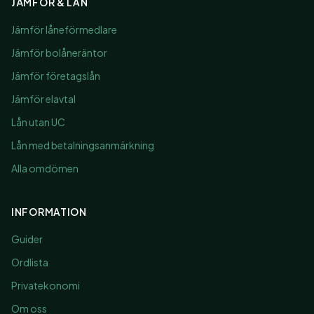
JÄMFÖR & LÅN
Jämför låneförmedlare
Jämför bolåneräntor
Jämför företagslån
Jämför elavtal
Lån utan UC
Lån med betalningsanmärkning
Alla omdömen
INFORMATION
Guider
Ordlista
Privatekonomi
Om oss