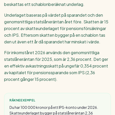
beskattas ett schablonberäknat underlag.
Underlaget baseras på värdet på sparandet och den
genomsnittliga statslåneräntan året före. Skatten är 15
procent av skatteunderlaget för pensionsförsäkringar
och IPS. Eftersom skatten bygger på en schablon tas
den ut även ett år då sparandet har minskat i värde.
För inkomståret 2026 används den genomsnittliga
statslåneräntan för 2025, som är 2,36 procent. Det ger
en effektiv avkastningsskatt på ungefär 0,354 procent
av kapitalet för pensionssparande som IPS (2,36
procent gånger 15 procent).
RÄKNEEXEMPEL
Du har 100 000 kronor på ett IPS-konto under 2026.
Skatteunderlaget bygger på statslåneräntan 2,36