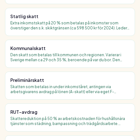
restaurang och hotell samt 6 procent för bland annat livsmedel,
böcker och persontransport.
Statlig skatt
Extra inkomstskatt på 20 % som betalas på inkomster som
överstiger den s.k. skiktgränsen (ca 598 500 kr för 2024). Leder
till att marginalskatt för höginkomsttagare överstiger 50 %.
Kommunalskatt
Den skatt som betalas till kommunen och regionen. Varierar i
Sverige mellan ca 29 och 35 %, beroende på var du bor. Den
genomsnittliga kommunalskatten är ca 32 %.
Preliminärskatt
Skatten som betalas in under inkomståret, antingen via
arbetsgivarens avdrag på lönen (A-skatt) eller via eget F-
skattebevis för egenföretagare. Justeras mot slutskatten vid
deklarationen.
RUT-avdrag
Skattereduktion på 50 % av arbetskostnaden för hushållsnära
tjänster som städning, barnpassning och trädgårdsarbete.
Maximalt avdrag är 75 000 kr per person och år.