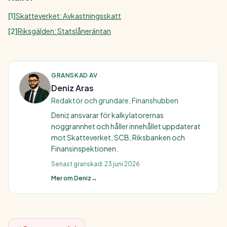
[
1
]
Skatteverket: Avkastningsskatt
[
2
]
Riksgälden: Statslåneräntan
GRANSKAD AV
Deniz Aras
Redaktör och grundare, Finanshubben
Deniz ansvarar för kalkylatorernas
noggrannhet och håller innehållet uppdaterat
mot Skatteverket, SCB, Riksbanken och
Finansinspektionen.
Senast granskad:
23 juni 2026
Mer om Deniz
→