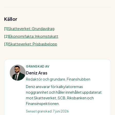
Källor
[
1
]
Skatteverket: Grundavdrag
[
2
]
Ekonomifakta: Inkomstskatt
[
3
]
Skatteverket: Prisbasbelopp
GRANSKAD AV
Deniz Aras
Redaktör och grundare, Finanshubben
Deniz ansvarar för kalkylatorernas
noggrannhet och håller innehållet uppdaterat
mot Skatteverket, SCB, Riksbanken och
Finansinspektionen.
Senast granskad:
7 juni 2026