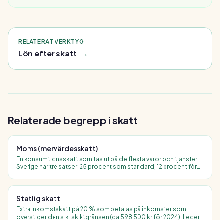
RELATERAT VERKTYG
Lön efter skatt
→
Relaterade begrepp i
skatt
Moms (mervärdesskatt)
En konsumtionsskatt som tas ut på de flesta varor och tjänster.
Sverige har tre satser: 25 procent som standard, 12 procent för
restaurang och hotell samt 6 procent för bland annat livsmedel,
böcker och persontransport.
Statlig skatt
Extra inkomstskatt på 20 % som betalas på inkomster som
överstiger den s.k. skiktgränsen (ca 598 500 kr för 2024). Leder