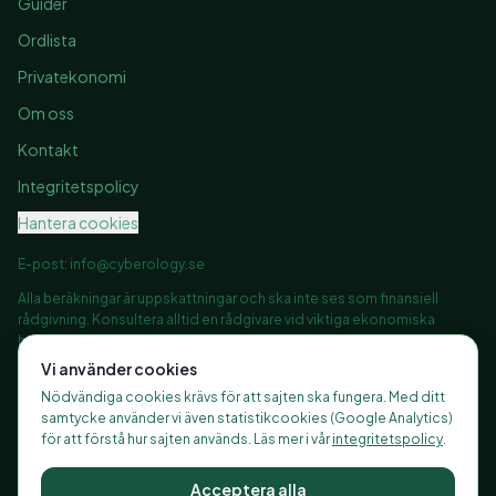
Guider
Ordlista
Privatekonomi
Om oss
Kontakt
Integritetspolicy
Hantera cookies
E-post:
info@cyberology.se
Alla beräkningar är uppskattningar och ska inte ses som finansiell
rådgivning. Konsultera alltid en rådgivare vid viktiga ekonomiska
beslut.
Vi använder cookies
Nödvändiga cookies krävs för att sajten ska fungera. Med ditt
samtycke använder vi även statistikcookies (Google Analytics)
©
2026
Finanshubben.se, alla rättigheter förbehållna
för att förstå hur sajten används. Läs mer i vår
integritetspolicy
.
Ansvarig utgivare: Finanshubben ·
Integritetspolicy
Acceptera alla