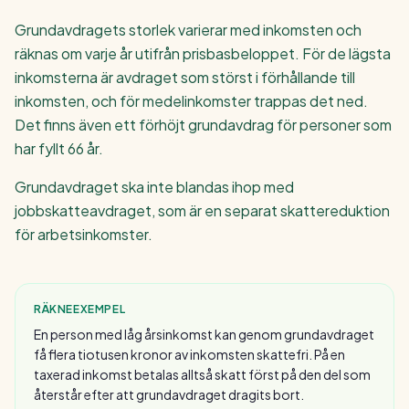
Grundavdragets storlek varierar med inkomsten och
räknas om varje år utifrån prisbasbeloppet. För de lägsta
inkomsterna är avdraget som störst i förhållande till
inkomsten, och för medelinkomster trappas det ned.
Det finns även ett förhöjt grundavdrag för personer som
har fyllt 66 år.
Grundavdraget ska inte blandas ihop med
jobbskatteavdraget, som är en separat skattereduktion
för arbetsinkomster.
RÄKNEEXEMPEL
En person med låg årsinkomst kan genom grundavdraget
få flera tiotusen kronor av inkomsten skattefri. På en
taxerad inkomst betalas alltså skatt först på den del som
återstår efter att grundavdraget dragits bort.