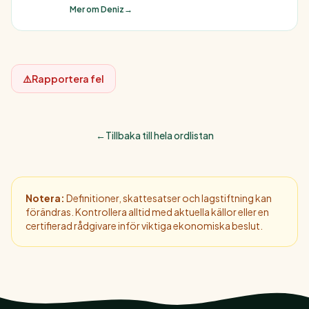
Mer om Deniz
→
⚠️
Rapportera fel
←
Tillbaka till hela ordlistan
Notera:
Definitioner, skattesatser och lagstiftning kan
förändras. Kontrollera alltid med aktuella källor eller en
certifierad rådgivare inför viktiga ekonomiska beslut.