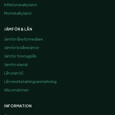
Inflationskalkylator
Momskalkylator
JÄMFÖR & LÅN
Jämför låneförmedlare
Jämför bolåneräntor
Jämför företagslån
Jämför elavtal
Lån utan UC
Lån med betalningsanmärkning
Alla omdömen
INFORMATION