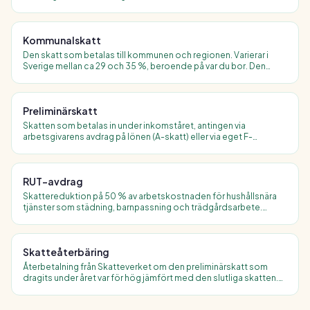
till att marginalskatt för höginkomsttagare överstiger 50 %.
Kommunalskatt
Den skatt som betalas till kommunen och regionen. Varierar i
Sverige mellan ca 29 och 35 %, beroende på var du bor. Den
genomsnittliga kommunalskatten är ca 32 %.
Preliminärskatt
Skatten som betalas in under inkomståret, antingen via
arbetsgivarens avdrag på lönen (A-skatt) eller via eget F-
skattebevis för egenföretagare. Justeras mot slutskatten vid
deklarationen.
RUT-avdrag
Skattereduktion på 50 % av arbetskostnaden för hushållsnära
tjänster som städning, barnpassning och trädgårdsarbete.
Maximalt avdrag är 75 000 kr per person och år.
Skatteåterbäring
Återbetalning från Skatteverket om den preliminärskatt som
dragits under året var för hög jämfört med den slutliga skatten.
Betalas ut i juni för de som deklarerat i tid.