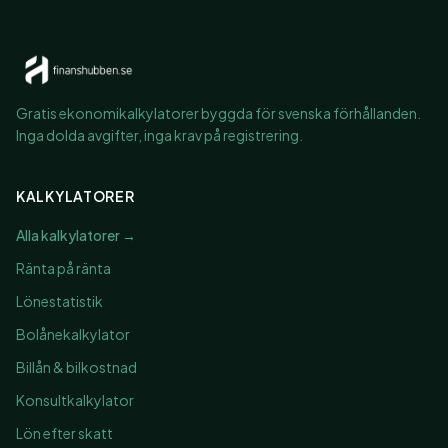
Gratis ekonomikalkylatorer byggda för svenska förhållanden.
Inga dolda avgifter, inga krav på registrering.
KALKYLATORER
Alla kalkylatorer →
Ränta på ränta
Lönestatistik
Bolånekalkylator
Billån & bilkostnad
Konsultkalkylator
Lön efter skatt