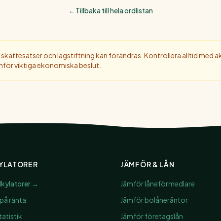
←
Tillbaka till hela ordlistan
 skattesatser och lagstiftning kan förändras. Kontrollera alltid med akt
 inför viktiga ekonomiska beslut.
YLATORER
JÄMFÖR & LÅN
alkylatorer →
Jämför låneförmedlare
på ränta
Jämför bolåneräntor
atistik
Jämför företagslån