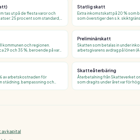
tt)
Statlig skatt
 tas ut på de flesta varor och
Extra inkomstskatt på 20 % som b
e satser: 25 procent som standard,
som överstiger den s.k. skiktgrän
g och hotell samt 6 procent för
2024). Leder till att marginalskat
böcker och persontransport.
överstiger 50 %.
Preliminärskatt
ill kommunen och regionen.
Skatten som betalas in under inko
n ca 29 och 35 %, beroende på var
arbetsgivarens avdrag på lönen (A-s
liga kommunalskatten är ca 32 %.
skattebevis för egenföretagare. J
vid deklarationen.
Skatteåterbäring
% av arbetskostnaden för
Återbetalning från Skatteverket o
om städning, barnpassning och
som dragits under året var för hö
lt avdrag är 75 000 kr per person
slutliga skatten. Betalas ut i juni f
 av kapital