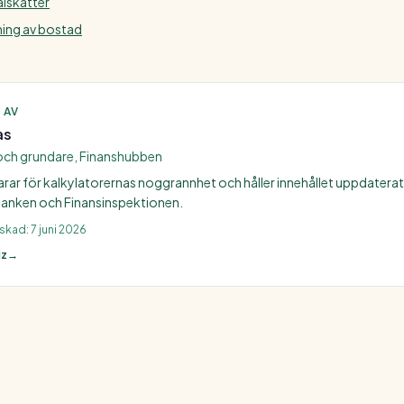
lskatter
ning av bostad
 AV
as
och grundare, Finanshubben
arar för kalkylatorernas noggrannhet och håller innehållet uppdatera
anken och Finansinspektionen.
nskad:
7 juni 2026
iz
→