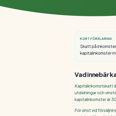
KORT FÖRKLARING
Skatt på inkomster 
kapitalinkomster m
Vad innebär
k
Kapitalinkomstskatt är
utdelningar och vinste
kapitalinkomster är 30
För vinst vid försäljn