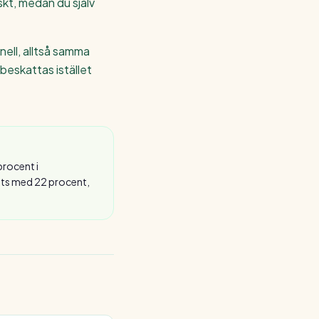
skt, medan du själv
nell, alltså samma
beskattas istället
procent i
ats med 22 procent,