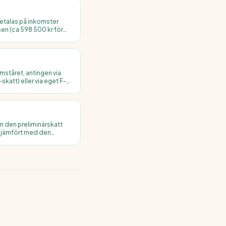
etalas på inkomster
sen (ca 598 500 kr för
t för höginkomsttagare
mståret, antingen via
katt) eller via eget F-
usteras mot slutskatten
m den preliminärskatt
g jämfört med den
ör de som deklarerat i tid.