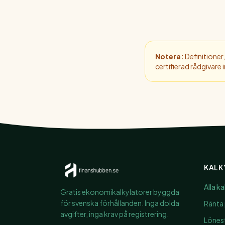
Notera:
Definitioner,
certifierad rådgivare
KALK
Alla k
Gratis ekonomikalkylatorer byggda
för svenska förhållanden. Inga dolda
Ränta 
avgifter, inga krav på registrering.
Lönest