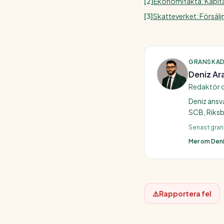
[
2
]
Ekonomifakta: Kapita
[
3
]
Skatteverket: Försälj
GRANSKAD
Deniz Ar
Redaktör 
Deniz ansv
SCB, Riksb
Senast gra
Mer om Den
⚠️
Rapportera fel