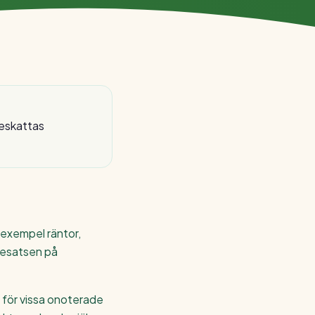
beskattas
l exempel räntor,
ttesatsen på
h för vissa onoterade