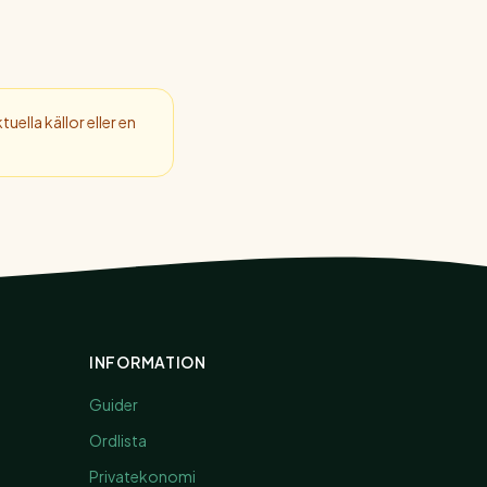
uella källor eller en
INFORMATION
Guider
Ordlista
Privatekonomi