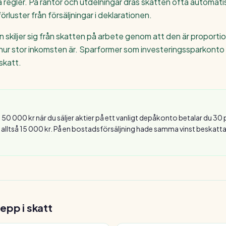
da regler. På räntor och utdelningar dras skatten ofta automati
örluster från försäljningar i deklarationen.
skiljer sig från skatten på arbete genom att den är proportio
ur stor inkomsten är. Sparformer som investeringssparkonto 
skatt.
 50 000 kr när du säljer aktier på ett vanligt depåkonto betalar du 30 
 alltså 15 000 kr. På en bostadsförsäljning hade samma vinst beskatt
epp i
skatt