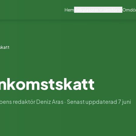
Hem
Kalkylatorer
Jämför
Omdö
skatt
inkomstskatt
ens redaktör Deniz Aras · Senast uppdaterad 7 juni