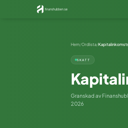
Hem
/
Ordlista
/
Kapitalinkomst
SKATT
Kapital
Granskad av Finanshubb
2026