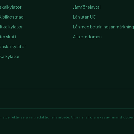
ekalkylator
Jämför elavtal
 & bilkostnad
Lån utan UC
tkalkylator
Lån med betalningsanmärkning
ter skatt
Alla omdömen
ionskalkylator
alkylator
r att effektivisera vårt redaktionella arbete. Allt innehåll granskas av Finanshubbe