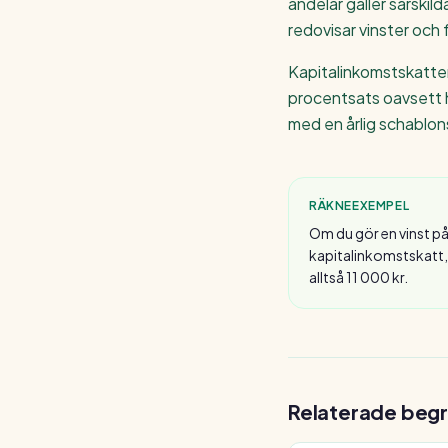
andelar gäller särskil
redovisar vinster och f
Kapitalinkomstskatten 
procentsats oavsett h
med en årlig schablon
RÄKNEEXEMPEL
Om du gör en vinst på
kapitalinkomstskatt,
alltså 11 000 kr.
Relaterade begr