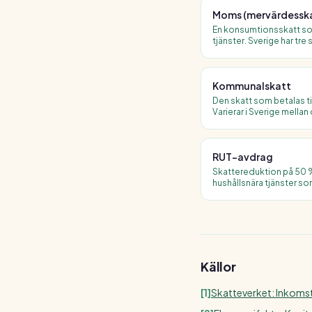
Moms (mervärdesska
En konsumtionsskatt som
tjänster. Sverige har tr
12 procent för restauran
bland annat livsmedel, 
Kommunalskatt
Den skatt som betalas t
Varierar i Sverige mella
du bor. Den genomsnitt
RUT-avdrag
Skattereduktion på 50 
hushållsnära tjänster s
trädgårdsarbete. Maxima
och år.
Källor
[
1
]
Skatteverket: Inkomst