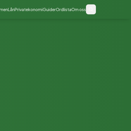
men
Lån
Privatekonomi
Guider
Ordlista
Om oss