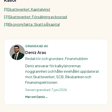
[
1
]
Skatteverket: Kapitalvinst
[
2
]
Skatteverket: Försäljning av bostad
[
3
]
Ekonomifakta: Skatt på kapital
GRANSKAD AV
Deniz Aras
Redaktör och grundare, Finanshubben
Deniz ansvarar för kalkylatorernas
noggrannhet och håller innehållet uppdaterat
mot Skatteverket, SCB, Riksbanken och
Finansinspektionen.
Senast granskad:
7 juni 2026
Mer om Deniz
→