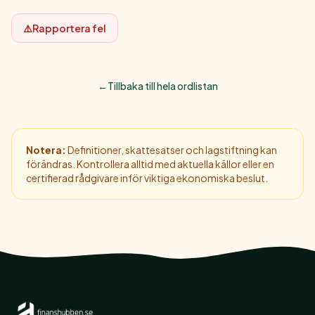
⚠️
Rapportera fel
←
Tillbaka till hela ordlistan
Notera:
Definitioner, skattesatser och lagstiftning kan
förändras. Kontrollera alltid med aktuella källor eller en
certifierad rådgivare inför viktiga ekonomiska beslut.