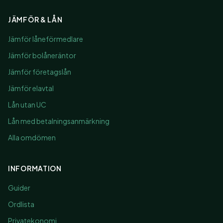
JÄMFÖR & LÅN
Jämför låneförmedlare
Jämför bolåneräntor
Jämför företagslån
Jämför elavtal
Lån utan UC
Lån med betalningsanmärkning
Alla omdömen
INFORMATION
Guider
Ordlista
Privatekonomi