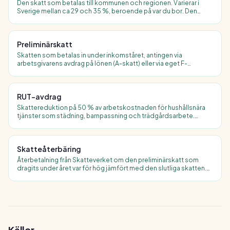
Den skatt som betalas till kommunen och regionen. Varierar i
Sverige mellan ca 29 och 35 %, beroende på var du bor. Den
genomsnittliga kommunalskatten är ca 32 %.
Preliminärskatt
Skatten som betalas in under inkomståret, antingen via
arbetsgivarens avdrag på lönen (A-skatt) eller via eget F-
skattebevis för egenföretagare. Justeras mot slutskatten vid
deklarationen.
RUT-avdrag
Skattereduktion på 50 % av arbetskostnaden för hushållsnära
tjänster som städning, barnpassning och trädgårdsarbete.
Maximalt avdrag är 75 000 kr per person och år.
Skatteåterbäring
Återbetalning från Skatteverket om den preliminärskatt som
dragits under året var för hög jämfört med den slutliga skatten.
Betalas ut i juni för de som deklarerat i tid.
Källor