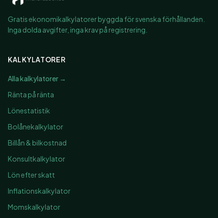
Gratis ekonomikalkylatorer byggda för svenska förhållanden.
Inga dolda avgifter, inga krav på registrering.
KALKYLATORER
Alla kalkylatorer →
Ränta på ränta
Lönestatistik
Bolånekalkylator
Billån & bilkostnad
Konsultkalkylator
Lön efter skatt
Inflationskalkylator
Momskalkylator