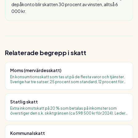
depåkonto blir skatten 30 procent av vinsten, alltså 6
000 kr.
Relaterade begrepp i
skatt
Moms (mervärdesskatt)
En konsumtionsskatt som tas ut på de flesta varor och tjänster.
Sverige har tre satser: 25 procent som standard, 12 procent för
restaurang och hotell samt 6 procent för bland annat livsmedel,
böcker och persontransport.
Statlig skatt
Extra inkomstskatt på 20 % som betalas på inkomster som
överstiger den s.k. skiktgränsen (ca 598 500 kr för 2024). Leder
till att marginalskatt för höginkomsttagare överstiger 50 %.
Kommunalskatt