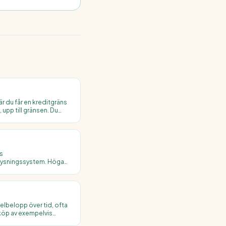
är du får en kreditgräns
 upp till gränsen. Du
du faktiskt nyttjat.
s
plysningssystem. Höga
 kreditvärdighet och
 ränta.
 delbelopp över tid, ofta
köp av exempelvis
g från delbetalning genom