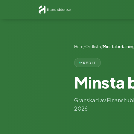
Hem
/
Ordlista
/
Minsta betalnin
KREDIT
Minsta 
Granskad av Finanshubb
2026