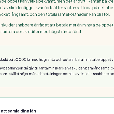
a beloppet kan verka bekvämt, men det är dyrt. Räntan på kred
el av skulden ligger kvar fortsätter räntan att löpa på det ob
cket långsamt, och den totala räntekostnaden kan bli stor.
a skulder snabbare är rådet att betala mer än minsta beloppet,
rioritera bort krediter med högst ränta först.
sskuld på 30 000 kr med hög ränta och betalar bara minsta beloppet 
av betalningen då går till ränta minskar själva skulden bara långsamt,
Den som i stället höjer månadsbetalningen betalar av skulden snabbare o
 att samla dina lån
→