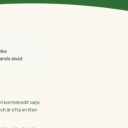
vika
rande skuld
en kontokredit varje
h är ofta en liten