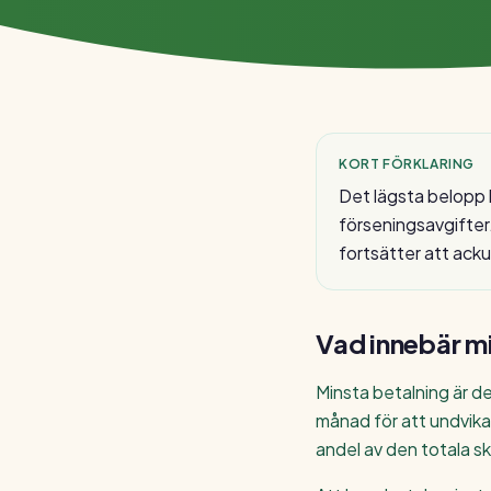
KORT FÖRKLARING
Det lägsta belopp 
förseningsavgifter
fortsätter att ack
Vad innebär
mi
Minsta betalning är de
månad för att undvika
andel av den totala s