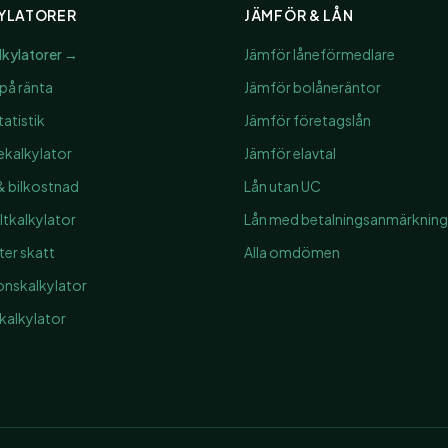
YLATORER
JÄMFÖR & LÅN
alkylatorer →
Jämför låneförmedlare
på ränta
Jämför bolåneräntor
atistik
Jämför företagslån
ekalkylator
Jämför elavtal
 & bilkostnad
Lån utan UC
tkalkylator
Lån med betalningsanmärkning
ter skatt
Alla omdömen
ionskalkylator
alkylator