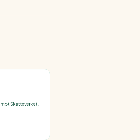
en tills fullt betalt.
t mot Skatteverket,