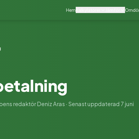
Hem
Kalkylatorer
Jämför
Omdö
g
betalning
ens redaktör Deniz Aras · Senast uppdaterad 7 juni