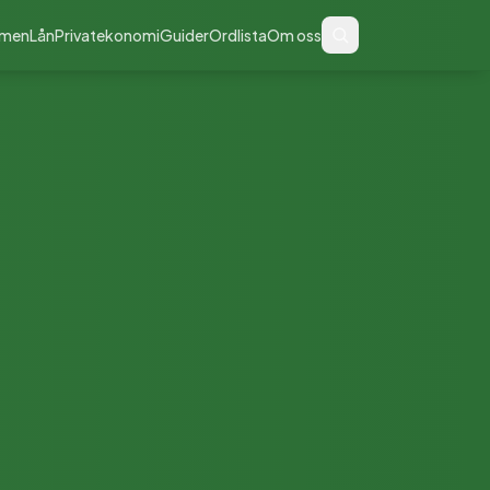
men
Lån
Privatekonomi
Guider
Ordlista
Om oss