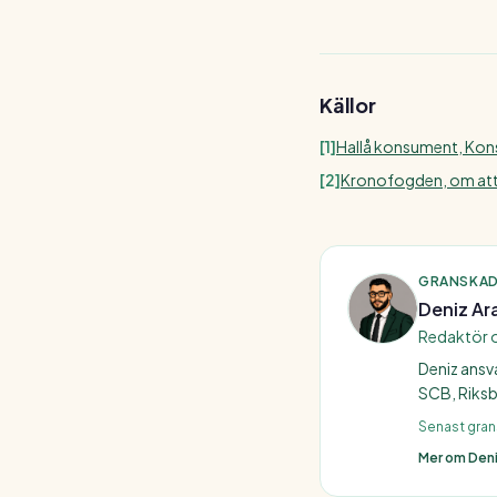
bättre överblick.
Källor
[
1
]
Hallå konsument, Kon
[
2
]
Kronofogden, om att 
GRANSKAD
Deniz Ar
Redaktör 
Deniz ansv
SCB, Riksb
Senast gra
Mer om Den