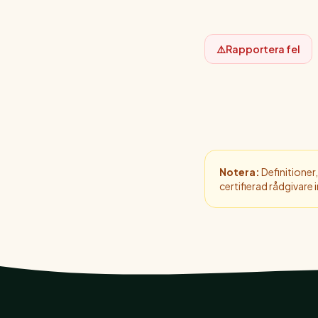
⚠️
Rapportera fel
Notera:
Definitioner,
certifierad rådgivare