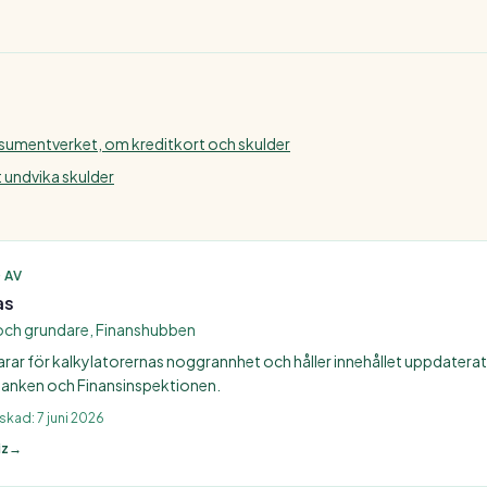
att säljaren ofta behåller äganderätt
sumentverket, om kreditkort och skulder
undvika skulder
 AV
as
och grundare, Finanshubben
arar för kalkylatorernas noggrannhet och håller innehållet uppdatera
anken och Finansinspektionen.
nskad:
7 juni 2026
iz
→