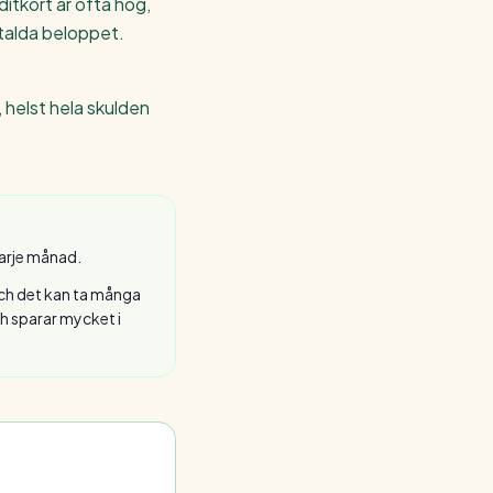
itkort är ofta hög,
etalda beloppet.
 helst hela skulden
varje månad.
 och det kan ta många
ch sparar mycket i