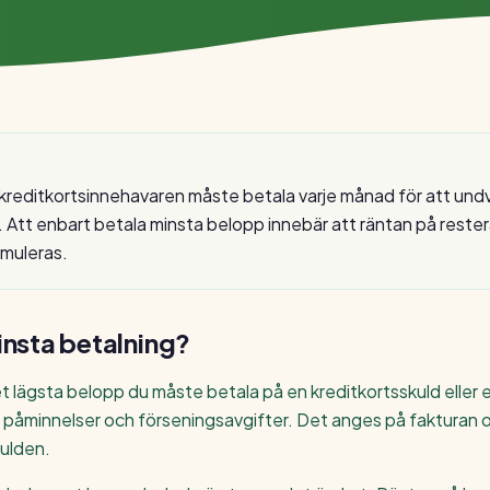
kreditkortsinnehavaren måste betala varje månad för att und
. Att enbart betala minsta belopp innebär att räntan på reste
umuleras.
nsta betalning
?
t lägsta belopp du måste betala på en kreditkortsskuld eller 
 påminnelser och förseningsavgifter. Det anges på fakturan oc
kulden.