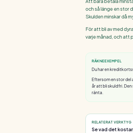
Att bara betala minst
och så länge en stor d
Skulden minskar då my
För att bli av med dyr
varje månad, och att p
RÄKNEEXEMPEL
Du har en kreditkort
Eftersom en stor del 
år att bli skuldfri. 
ränta.
RELATERAT VERKTYG
Se vad det kostar