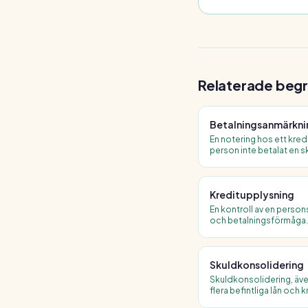
Relaterade begr
Betalningsanmärkni
En notering hos ett kred
person inte betalat en sk
få lån, hyra bostad elle
tre år (privatpersoner).
Kreditupplysning
En kontroll av en persons
och betalningsförmåga. 
kreditupplysningsföret
förfrågan syns i ditt regist
Skuldkonsolidering
Skuldkonsolidering, även
flera befintliga lån och 
lån. Syftet är lägre må