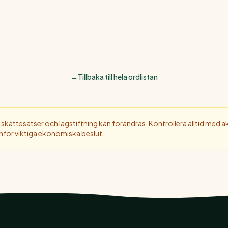
←
Tillbaka till hela ordlistan
 skattesatser och lagstiftning kan förändras. Kontrollera alltid med akt
 inför viktiga ekonomiska beslut.