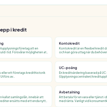
epp i
kredit
ng
Kontokredit
itupplysningsföretag att en
Kontokredit är en flexibel kredit d
uld i tid. Försvårar möjligheten att
och kan göra uttag när du behöver,
r teckna abonnemang. Finns kvar i
betalar ränta endast på det belopp 
UC-poäng
 eller ett företags kredithistorik
En kreditvärdering baserad på UC:
Utförs av
(Upplysningscentralen) kreditup
ag som UC och Creditsafe. Varje
UC-poäng (max 999) indikerar god
er i upp till ett år.
ökar chansen att beviljas lån till bra
Avbetalning
 kallat samlingslån, innebär att
Att betala för en vara eller tjänst i
krediter ersätts med ett enda nytt
med ränta. Vanligt vid konsument
nadskostnad, en betalningsdag och
elektronik eller möbler. Skiljer si