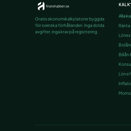
KALK
Alla k
Gratis ekonomikalkylatorer byggda
för svenska förhållanden. Inga dolda
Ränta 
avgifter, inga krav på registrering.
Lönest
Bolån
Billån
Konsul
Lön ef
Inflat
Momsk