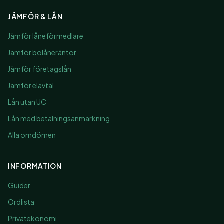
JÄMFÖR & LÅN
Jämför låneförmedlare
Jämför bolåneräntor
Jämför företagslån
Jämför elavtal
Lån utan UC
Lån med betalningsanmärkning
Alla omdömen
INFORMATION
Guider
Ordlista
Privatekonomi