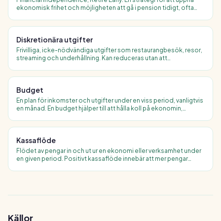
ekonomisk frihet och möjligheten att gå i pension tidigt, ofta
före 50, genom hög sparkvot (ofta 50,70 %) och investeringar i
indexfonder.
Diskretionära utgifter
Frivilliga, icke-nödvändiga utgifter som restaurangbesök, resor,
streaming och underhållning. Kan reduceras utan att
grundläggande behov påverkas, ofta det första man ser över i en
budget.
Budget
En plan för inkomster och utgifter under en viss period, vanligtvis
en månad. En budget hjälper till att hålla koll på ekonomin,
undvika skulder och uppnå sparmål.
Kassaflöde
Flödet av pengar in och ut ur en ekonomi eller verksamhet under
en given period. Positivt kassaflöde innebär att mer pengar
kommer in än vad som betalas ut, grunden för sund ekonomi.
Källor