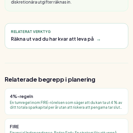
diskretionära utgifter räknas in.
RELATERAT VERKTYG
Räkna ut vad du har kvar att leva på
→
Relaterade begrepp i
planering
4%-regeln
En tumregel inom FIRE-rörelsen som säger att du kan ta ut 4 % av
ditt totala sparkapital per år utan att riskera att pengarna tar slut
under en 30-årsperiod. Baseras på "Trinity Study" från 1998.
FIRE
Financial Independence, Retire Early. En strategi för att uppnå