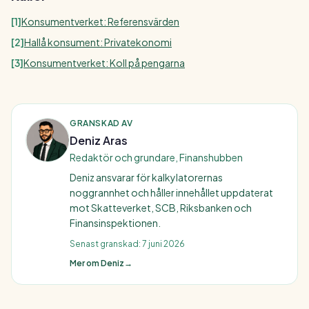
[
1
]
Konsumentverket: Referensvärden
[
2
]
Hallå konsument: Privatekonomi
[
3
]
Konsumentverket: Koll på pengarna
GRANSKAD AV
Deniz Aras
Redaktör och grundare, Finanshubben
Deniz ansvarar för kalkylatorernas
noggrannhet och håller innehållet uppdaterat
mot Skatteverket, SCB, Riksbanken och
Finansinspektionen.
Senast granskad:
7 juni 2026
Mer om Deniz
→