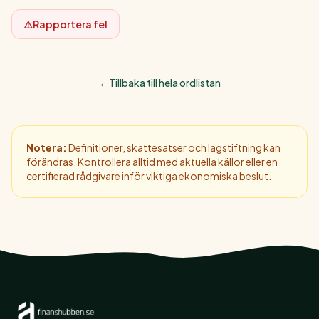
⚠️
Rapportera fel
←
Tillbaka till hela ordlistan
Notera:
Definitioner, skattesatser och lagstiftning kan
förändras. Kontrollera alltid med aktuella källor eller en
certifierad rådgivare inför viktiga ekonomiska beslut.