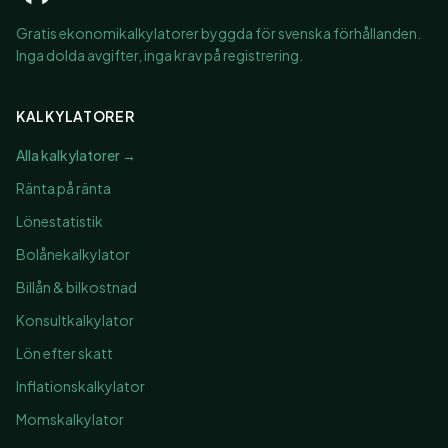
Gratis ekonomikalkylatorer byggda för svenska förhållanden.
Inga dolda avgifter, inga krav på registrering.
KALKYLATORER
Alla kalkylatorer →
Ränta på ränta
Lönestatistik
Bolånekalkylator
Billån & bilkostnad
Konsultkalkylator
Lön efter skatt
Inflationskalkylator
Momskalkylator