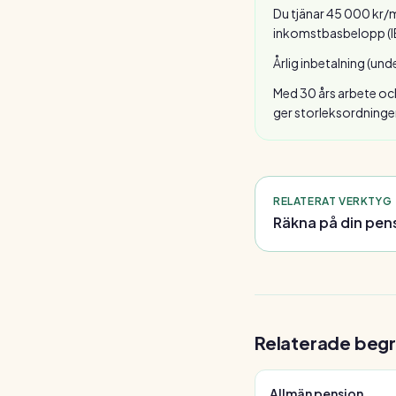
Du tjänar 45 000 kr/m
inkomstbasbelopp (IB
Årlig inbetalning (und
Med 30 års arbete och
ger storleksordningen
RELATERAT VERKTYG
Räkna på din pe
Relaterade begr
Allmän pension