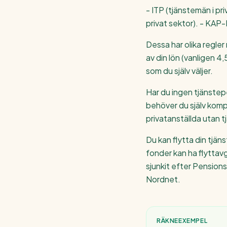
- ITP (tjänstemän i pr
privat sektor). - KAP
Dessa har olika regler
av din lön (vanligen 4
som du själv väljer.
Har du ingen tjänstep
behöver du själv kom
privatanställda utan t
Du kan flytta din tjän
fonder kan ha flyttavgi
sjunkit efter Pensio
Nordnet.
RÄKNEEXEMPEL