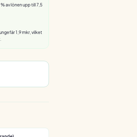
 av lönen upp till 7,5
ngefär 1,9 mkr, vilket
.
arande)