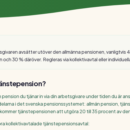
givaren avsätter utöver den allmänna pensionen, vanligtvis 
n och 30 % däröver. Regleras via kollektivavtal eller individuell
jänstepension
?
pension du tjänar in via din arbetsgivare under tiden du är an
 delarna i det svenska pensionssystemet: allmän pension, tjä
ommer tjänstepensionen att utgöra 20 till 35 procent av de
tora kollektivavtalade tjänstepensionsavtal: