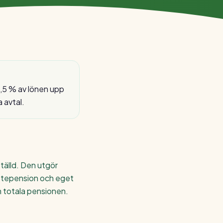
4,5 % av lönen upp
a avtal.
ställd. Den utgör
nstepension och eget
n totala pensionen.