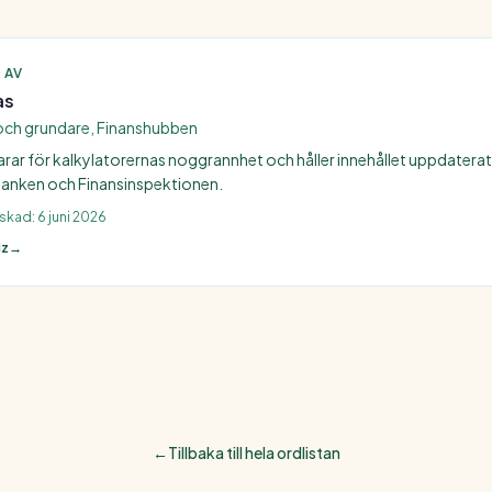
 AV
as
och grundare, Finanshubben
arar för kalkylatorernas noggrannhet och håller innehållet uppdatera
anken och Finansinspektionen.
nskad:
6 juni 2026
iz
→
←
Tillbaka till hela ordlistan