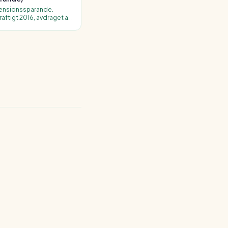
 pensionssparande.
ftigt 2016, avdraget är
tan tjänstepension, och
agare.