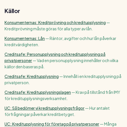
Källor
Konsumenternas: Kreditprövning och kreditupplysning
—
Kreditprövning måste göras för alla typer av lån.
Konsumenternas: Lån
—
Räntor, avgifter och hur lån påverkar
kreditvärdigheten.
Creditsafe: Personupplysning och kreditupplysning på
privatpersoner
—
Vad en personupplysning innehåller och vilka
källor den baseras på.
Creditsafe: Kreditupplysning
—
Innehåll i en kreditupplysning på
privatperson.
Creditsafe: Kreditupplysningslagen
—
Krav på tillstånd från IMY
för kreditupplysningsverksamhet.
UC: Så bedömer vi kreditupplysningsfrågor
—
Hur antalet
förfrågningar påverkar kreditbetyget.
UC: Kreditupplysning för företag på privatpersoner
—
Många