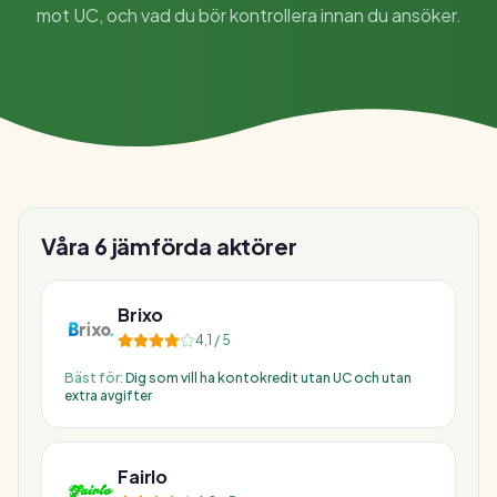
mot UC, och vad du bör kontrollera innan du ansöker.
Våra
6
jämförda aktörer
Brixo
4,1
/ 5
Bäst för:
Dig som vill ha kontokredit utan UC och utan
extra avgifter
Fairlo