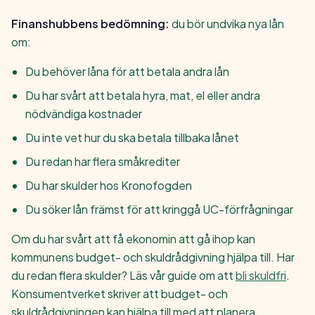
Finanshubbens bedömning:
du bör undvika nya lån
om:
Du behöver låna för att betala andra lån
Du har svårt att betala hyra, mat, el eller andra
nödvändiga kostnader
Du inte vet hur du ska betala tillbaka lånet
Du redan har flera småkrediter
Du har skulder hos Kronofogden
Du söker lån främst för att kringgå UC-förfrågningar
Om du har svårt att få ekonomin att gå ihop kan
kommunens budget- och skuldrådgivning hjälpa till. Har
du redan flera skulder? Läs vår guide om att
bli skuldfri
.
Konsumentverket skriver att budget- och
skuldrådgivningen kan hjälpa till med att planera