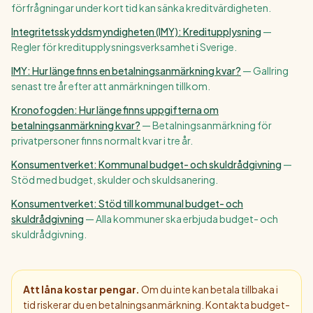
förfrågningar under kort tid kan sänka kreditvärdigheten.
Integritetsskyddsmyndigheten (IMY): Kreditupplysning
—
Regler för kreditupplysningsverksamhet i Sverige.
IMY: Hur länge finns en betalningsanmärkning kvar?
—
Gallring
senast tre år efter att anmärkningen tillkom.
Kronofogden: Hur länge finns uppgifterna om
betalningsanmärkning kvar?
—
Betalningsanmärkning för
privatpersoner finns normalt kvar i tre år.
Konsumentverket: Kommunal budget- och skuldrådgivning
—
Stöd med budget, skulder och skuldsanering.
Konsumentverket: Stöd till kommunal budget- och
skuldrådgivning
—
Alla kommuner ska erbjuda budget- och
skuldrådgivning.
Att låna kostar pengar.
Om du inte kan betala tillbaka i
tid riskerar du en betalningsanmärkning. Kontakta budget-