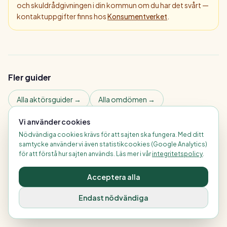
och skuldrådgivningen i din kommun om du har det svårt —
kontaktuppgifter finns hos
Konsumentverket
.
Fler guider
Alla aktörsguider →
Alla omdömen →
Jämför låneförmedlare →
Vi använder cookies
Nödvändiga cookies krävs för att sajten ska fungera. Med ditt
samtycke använder vi även statistikcookies (Google Analytics)
Senast uppdaterad:
3 juli 2026
för att förstå hur sajten används. Läs mer i vår
integritetspolicy
.
Acceptera alla
⚠️
Rapportera fel
Endast nödvändiga