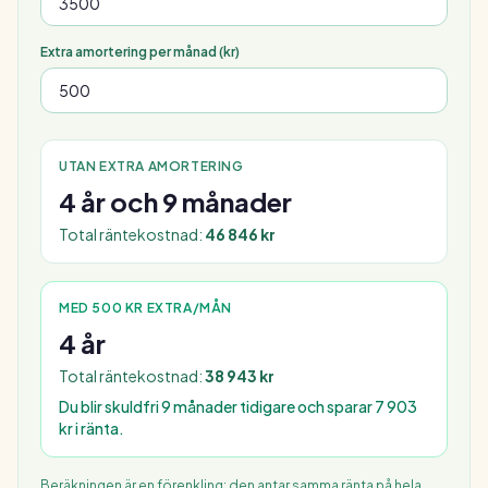
Extra amortering per månad (kr)
UTAN EXTRA AMORTERING
4 år och 9 månader
Total räntekostnad:
46 846 kr
MED
500 KR
EXTRA/MÅN
4 år
Total räntekostnad:
38 943 kr
Du blir skuldfri
9 månader
tidigare och sparar
7 903
kr
i ränta.
Beräkningen är en förenkling: den antar samma ränta på hela