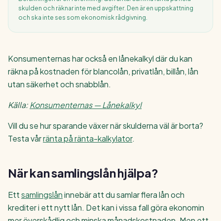
skulden och räknar inte med avgifter. Den är en uppskattning
och ska inte ses som ekonomisk rådgivning.
Konsumenternas har också en lånekalkyl där du kan
räkna på kostnaden för blancolån, privatlån, billån, lån
utan säkerhet och snabblån.
Källa:
Konsumenternas — Lånekalkyl
Vill du se hur sparande växer när skulderna väl är borta?
Testa vår
ränta på ränta-kalkylator
.
När kan samlingslån hjälpa?
Ett
samlingslån
innebär att du samlar flera lån och
krediter i ett nytt lån. Det kan i vissa fall göra ekonomin
mer överskådlig och minska månadskostnaden. Men ett