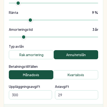
Ränta
9
%
Amorteringstid
3 år
Typ av lån
Rak amortering
Annuitetslån
Betalningstillfällen
Månadsvis
Kvartalsvis
Uppläggningsavgift
Aviavgift