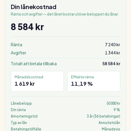
Din lånekostnad
Ränta och avgifter — det lånet kostar utöver beloppet du lånar.
8 584 kr
Ränta
7 240 kr
Avgifter
1 344 kr
Totalt att betala tillbaka
58 584 kr
Månadskostnad
Effektiv ränta
1 619 kr
11,19 %
Lånebelopp
50 000 kr
Din ränta
9
%
Amorteringstid
3 år
(
36
betalningar)
Typ av lån
Annuitetslån
Betalningstillfälle
Månadsvis