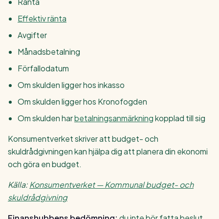
Ränta
Effektiv ränta
Avgifter
Månadsbetalning
Förfallodatum
Om skulden ligger hos inkasso
Om skulden ligger hos Kronofogden
Om skulden har
betalningsanmärkning
kopplad till sig
Konsumentverket skriver att budget- och
skuldrådgivningen kan hjälpa dig att planera din ekonomi
och göra en budget.
Källa:
Konsumentverket — Kommunal budget- och
skuldrådgivning
Finanshubbens bedömning:
du inte bör fatta beslut