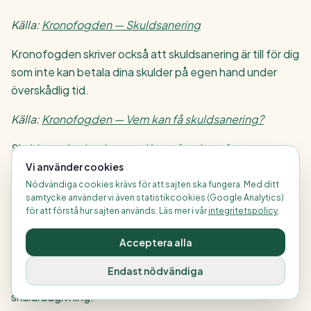
Källa:
Kronofogden — Skuldsanering
Kronofogden skriver också att skuldsanering är till för dig
som inte kan betala dina skulder på egen hand under
överskådlig tid.
Källa:
Kronofogden — Vem kan få skuldsanering?
Skuldsanering beslutas av Kronofogden efter en
prövning. Det är alltså inte något man automatiskt får.
Vi använder cookies
Nödvändiga cookies krävs för att sajten ska fungera. Med ditt
Källa:
Kronofogden — Ansöka om skuldsanering
samtycke använder vi även statistikcookies (Google Analytics)
för att förstå hur sajten används. Läs mer i vår
integritetspolicy
.
Finanshubbens bedömning:
skuldsanering kan vara
ett viktigt alternativ för personer med mycket svåra
Acceptera alla
skuldproblem, men det bör hanteras med stöd från
Endast nödvändiga
Kronofogden eller kommunens budget- och
skuldrådgivning.