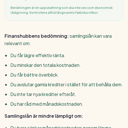
Beräkningen är en uppskattning och ska inte ses som ekonomisk
rådgivning. Kontrollera alltid långivarens faktiska villkor.
Finanshubbens bedömning:
samlingslån kan vara
relevant om:
Du får lägre effektiv ränta.
Du minskar den totala kostnaden.
Du får bättre överblick.
Du avslutar gamla krediter i stället för att behålla dem.
Du inte tar nya krediter efteråt.
Du har råd med månadskostnaden.
Samlingslån är mindre lämpligt om:
Du bara sänker månadskostnaden genom längre