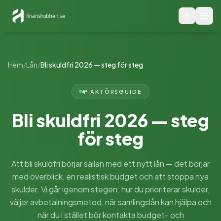
Hem
/
Lån
/
Bli skuldfri 2026 — steg för steg
🌱 AKTÖRSGUIDE
Bli skuldfri 2026 — steg
för steg
Att bli skuldfri börjar sällan med ett nytt lån — det börjar
med överblick, en realistisk budget och att stoppa nya
skulder. Vi går igenom stegen: hur du prioriterar skulder,
väljer avbetalningsmetod, när samlingslån kan hjälpa och
när du i stället bör kontakta budget- och