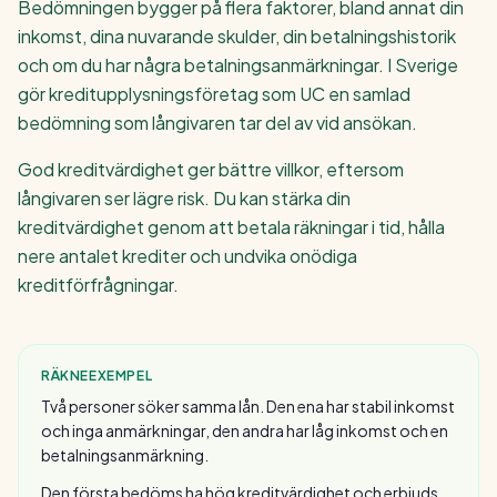
Bedömningen bygger på flera faktorer, bland annat din
inkomst, dina nuvarande skulder, din betalningshistorik
och om du har några betalningsanmärkningar. I Sverige
gör kreditupplysningsföretag som UC en samlad
bedömning som långivaren tar del av vid ansökan.
God kreditvärdighet ger bättre villkor, eftersom
långivaren ser lägre risk. Du kan stärka din
kreditvärdighet genom att betala räkningar i tid, hålla
nere antalet krediter och undvika onödiga
kreditförfrågningar.
RÄKNEEXEMPEL
Två personer söker samma lån. Den ena har stabil inkomst
och inga anmärkningar, den andra har låg inkomst och en
betalningsanmärkning.
Den första bedöms ha hög kreditvärdighet och erbjuds