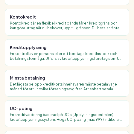
eller teckna abonnemang. Finns kvar i tre år (privatpersoner).
Kontokredit
Kontokredit är en flexibel kredit där du får en kreditgräns och
kan göra uttag när du behöver, upp till gränsen. Du betalar ränta
endast på det belopp du faktiskt nyttjat.
Kreditupplysning
En kontroll av en persons eller ett företags kredithistorik och
betalningsförmåga. Utförs av kreditupplysningsföretag som UC
och Creditsafe. Varje förfrågan syns i ditt register i upp till ett år.
Minsta betalning
Det lägsta belopp kreditkortsinnehavaren måste betala varje
månad för att undvika förseningsavgifter. Att enbart betala
minsta belopp innebär att räntan på resterande skuld fortsätter
att ackumuleras.
UC-poäng
En kreditvärdering baserad på UC:s (Upplysningscentralen)
kreditupplysningssystem. Höga UC-poäng (max 999) indikerar
god kreditvärdighet och ökar chansen att beviljas lån till bra
ränta.