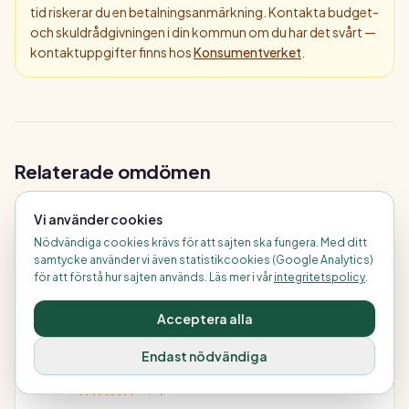
tid riskerar du en betalningsanmärkning. Kontakta budget-
och skuldrådgivningen i din kommun om du har det svårt —
kontaktuppgifter finns hos
Konsumentverket
.
Relaterade omdömen
Vi använder cookies
Ordna Bolån
Nödvändiga cookies krävs för att sajten ska fungera. Med ditt
4,4
/ 5
samtycke använder vi även statistikcookies (Google Analytics)
för att förstå hur sajten används. Läs mer i vår
integritetspolicy
.
Bäst för:
Bolån, lånelöfte, flytta bolån och omförhandla bolån
med personlig hjälp
Acceptera alla
Endast nödvändiga
Sambla
4,6
/ 5