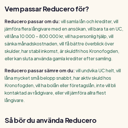
Vem passar Reducero för?
Reducero passar om du:
vill samla lån och krediter, vill
jämföra flera långivare med en ansökan, vill bara ta en UC,
vill låna 10 000 – 800 000 kr, vill ha personlig hjälp, vill
sänka månadskostnaden, vill få bättre överblick över
skulder, har stabil inkomst, är skuldfri hos Kronofogden,
eller kan sluta använda gamla krediter efter samling.
Reducero passar sämre om du:
vill undvika UC helt, vill
låna mycket små belopp snabbt, har aktiv skuld hos
Kronofogden, vill ha bolån eller företagslån, inte vill bli
kontaktad av rådgivare, eller vill jämföra allra flest
långivare.
Så bör du använda Reducero