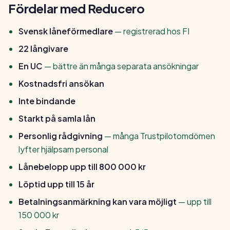
Fördelar med Reducero
Svensk låneförmedlare
— registrerad hos FI
22 långivare
En UC
— bättre än många separata ansökningar
Kostnadsfri ansökan
Inte bindande
Starkt på samla lån
Personlig rådgivning
— många Trustpilotomdömen
lyfter hjälpsam personal
Lånebelopp upp till 800 000 kr
Löptid upp till 15 år
Betalningsanmärkning kan vara möjligt
— upp till
150 000 kr