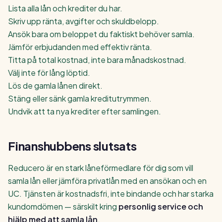
Lista alla lån och krediter du har.
Skriv upp ränta, avgifter och skuldbelopp.
Ansök bara om beloppet du faktiskt behöver samla.
Jämför erbjudanden med effektiv ränta.
Titta på total kostnad, inte bara månadskostnad.
Välj inte för lång löptid.
Lös de gamla lånen direkt.
Stäng eller sänk gamla kreditutrymmen.
Undvik att ta nya krediter efter samlingen.
Finanshubbens slutsats
Reducero är en stark låneförmedlare för dig som vill
samla lån eller jämföra privatlån med en ansökan och en
UC. Tjänsten är kostnadsfri, inte bindande och har starka
kundomdömen — särskilt kring
personlig service och
hjälp med att samla lån
.