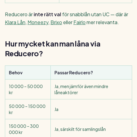
Reducero är
inte rätt val
för snabblån utan UC — där är
Klara Lån
,
Moneezy
,
Brixo
eller
Fairlo
mer relevanta.
Hur mycket kan man låna via
Reducero?
Behov
Passar Reducero?
10 000 – 50 000
Ja, men jämför även mindre
kr
låneaktörer
50 000 – 150 000
Ja
kr
150 000 – 300
Ja, särskilt för samlingslån
000 kr