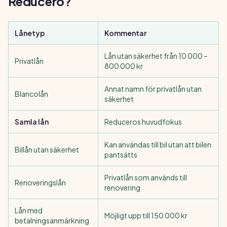
Reducero?
Lånetyp
Kommentar
Lån utan säkerhet från 10 000 –
Privatlån
800 000 kr
Annat namn för privatlån utan
Blancolån
säkerhet
Samla lån
Reduceros huvudfokus
Kan användas till bil utan att bilen
Billån utan säkerhet
pantsätts
Privatlån som används till
Renoveringslån
renovering
Lån med
Möjligt upp till 150 000 kr
betalningsanmärkning