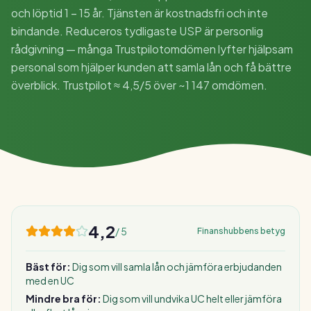
och löptid 1 – 15 år. Tjänsten är kostnadsfri och inte
bindande. Reduceros tydligaste USP är personlig
rådgivning — många Trustpilotomdömen lyfter hjälpsam
personal som hjälper kunden att samla lån och få bättre
överblick. Trustpilot ≈ 4,5/5 över ~1 147 omdömen.
4,2
/ 5
Finanshubbens betyg
Bäst för:
Dig som vill samla lån och jämföra erbjudanden
med en UC
Mindre bra för:
Dig som vill undvika UC helt eller jämföra