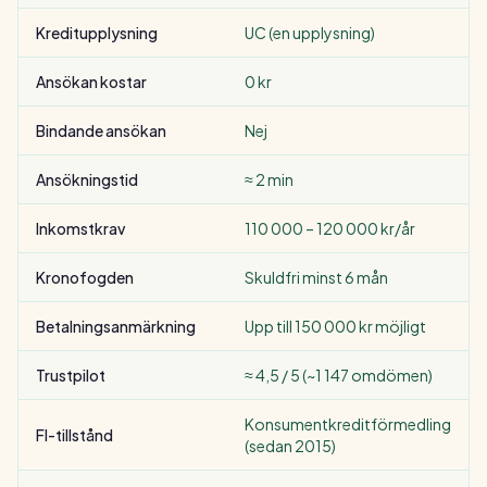
Kreditupplysning
UC (en upplysning)
Ansökan kostar
0 kr
Bindande ansökan
Nej
Ansökningstid
≈ 2 min
Inkomstkrav
110 000 – 120 000 kr/år
Kronofogden
Skuldfri minst 6 mån
Betalningsanmärkning
Upp till 150 000 kr möjligt
Trustpilot
≈ 4,5 / 5 (~1 147 omdömen)
Konsumentkreditförmedling
FI-tillstånd
(sedan 2015)