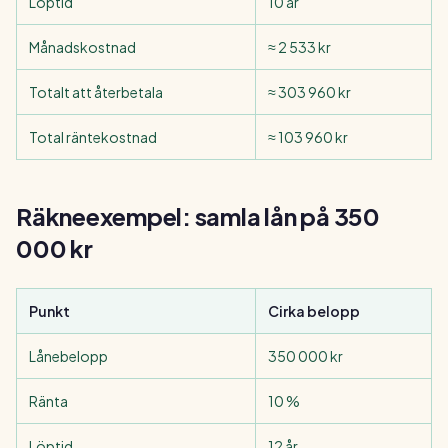
Löptid
10 år
Månadskostnad
≈ 2 533 kr
Totalt att återbetala
≈ 303 960 kr
Total räntekostnad
≈ 103 960 kr
Räkneexempel: samla lån på 350
000 kr
Punkt
Cirka belopp
Lånebelopp
350 000 kr
Ränta
10 %
Löptid
12 år