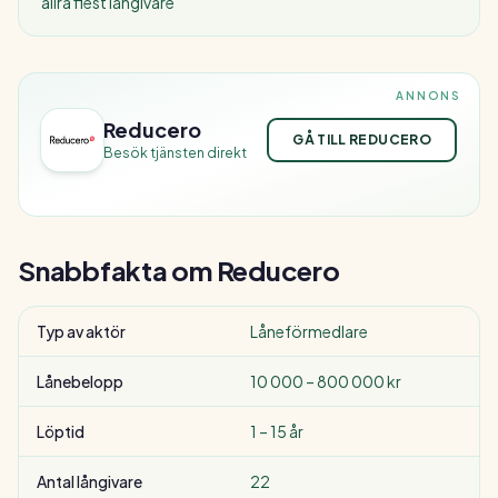
allra flest långivare
ANNONS
Reducero
GÅ TILL REDUCERO
Besök tjänsten direkt
Snabbfakta om
Reducero
Typ av aktör
Låneförmedlare
Lånebelopp
10 000 – 800 000 kr
Löptid
1 – 15 år
Antal långivare
22