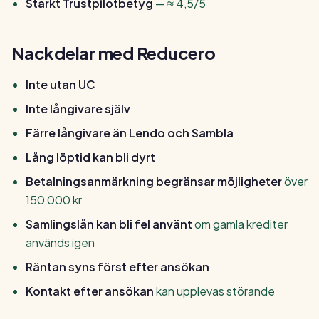
Starkt Trustpilotbetyg
— ≈ 4,5/5
Nackdelar med Reducero
Inte utan UC
Inte långivare själv
Färre långivare än Lendo och Sambla
Lång löptid kan bli dyrt
Betalningsanmärkning begränsar möjligheter
över
150 000 kr
Samlingslån kan bli fel använt
om gamla krediter
används igen
Räntan syns först efter ansökan
Kontakt efter ansökan
kan upplevas störande