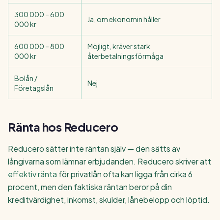
300 000 – 600
Ja, om ekonomin håller
000 kr
600 000 – 800
Möjligt, kräver stark
000 kr
återbetalningsförmåga
Bolån /
Nej
Företagslån
Ränta hos Reducero
Reducero sätter inte räntan själv — den sätts av
långivarna som lämnar erbjudanden. Reducero skriver att
effektiv ränta
för privatlån ofta kan ligga från cirka 6
procent, men den faktiska räntan beror på din
kreditvärdighet, inkomst, skulder, lånebelopp och löptid.