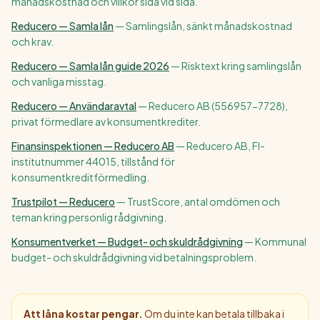
månadskostnad och villkor sida vid sida.
Reducero — Samla lån
—
Samlingslån, sänkt månadskostnad
och krav.
Reducero — Samla lån guide 2026
—
Risktext kring samlingslån
och vanliga misstag.
Reducero — Användaravtal
—
Reducero AB (556957-7728),
privat förmedlare av konsumentkrediter.
Finansinspektionen — Reducero AB
—
Reducero AB, FI-
institutnummer 44015, tillstånd för
konsumentkreditförmedling.
Trustpilot — Reducero
—
TrustScore, antal omdömen och
teman kring personlig rådgivning.
Konsumentverket — Budget- och skuldrådgivning
—
Kommunal
budget- och skuldrådgivning vid betalningsproblem.
Att låna kostar pengar.
Om du inte kan betala tillbaka i