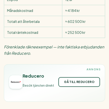
Månadskostnad
≈ 4 184 kr
Totalt att återbetala
≈ 602 500 kr
Total räntekostnad
≈ 252 500 kr
Förenklade räkneexempel — inte faktiska erbjudanden
från Reducero.
ANNONS
Reducero
GÅ TILL REDUCERO
Besök tjänsten direkt