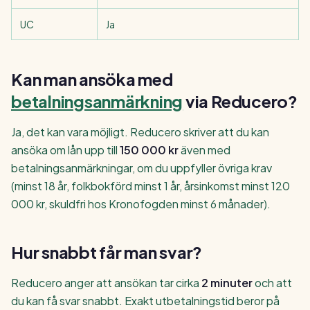
UC
Ja
Kan man ansöka med
betalningsanmärkning
via Reducero?
Ja, det kan vara möjligt. Reducero skriver att du kan
ansöka om lån upp till
150 000 kr
även med
betalningsanmärkningar, om du uppfyller övriga krav
(minst 18 år, folkbokförd minst 1 år, årsinkomst minst 120
000 kr, skuldfri hos Kronofogden minst 6 månader).
Hur snabbt får man svar?
Reducero anger att ansökan tar cirka
2 minuter
och att
du kan få svar snabbt. Exakt utbetalningstid beror på