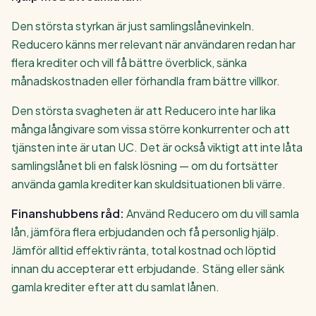
Den största styrkan är just samlingslånevinkeln.
Reducero känns mer relevant när användaren redan har
flera krediter och vill få bättre överblick, sänka
månadskostnaden eller förhandla fram bättre villkor.
Den största svagheten är att Reducero inte har lika
många långivare som vissa större konkurrenter och att
tjänsten inte är utan UC. Det är också viktigt att inte låta
samlingslånet bli en falsk lösning — om du fortsätter
använda gamla krediter kan skuldsituationen bli värre.
Finanshubbens råd:
Använd Reducero om du vill samla
lån, jämföra flera erbjudanden och få personlig hjälp.
Jämför alltid effektiv ränta, total kostnad och löptid
innan du accepterar ett erbjudande. Stäng eller sänk
gamla krediter efter att du samlat lånen.