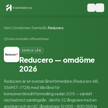
Hem
/
Omdömen
/
Samla lån
/
Reducero
Sidan innehåller affiliatelänkar
SAMLA LÅN
Reducero
— omdöme
2026
Reducero är en svensk låneförmedlare (Reducero AB,
556957-7728) med tillstånd för
konsumentkreditförmedling sedan 2015 — särskilt
nischad mot samlingslån. Jämför 22 långivare med en
ansökan och en UC, lånebelopp 10 000 – 800 000 kr