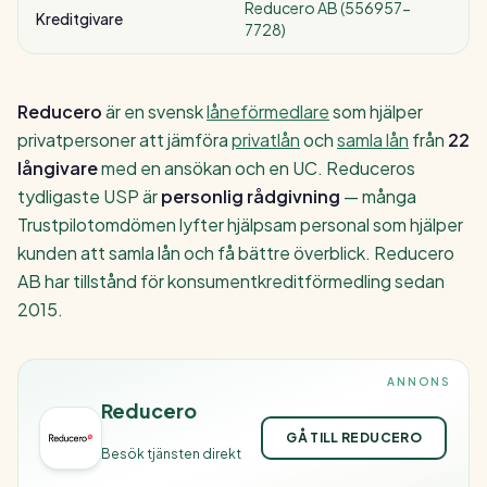
Reducero AB (556957-
Kreditgivare
7728)
Reducero
är en svensk
låneförmedlare
som hjälper
privatpersoner att jämföra
privatlån
och
samla lån
från
22
långivare
med en ansökan och en UC. Reduceros
tydligaste USP är
personlig rådgivning
— många
Trustpilotomdömen lyfter hjälpsam personal som hjälper
kunden att samla lån och få bättre överblick. Reducero
AB har tillstånd för konsumentkreditförmedling sedan
2015.
ANNONS
Reducero
GÅ TILL REDUCERO
Besök tjänsten direkt