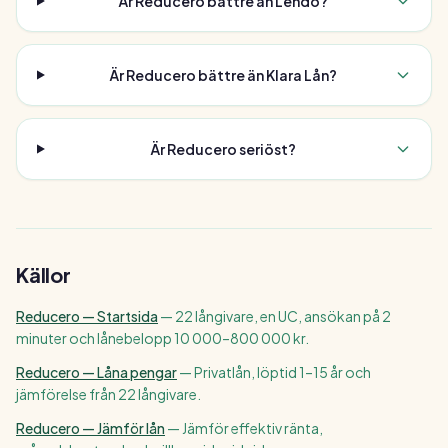
Är Reducero bättre än Lendo?
Är Reducero bättre än Klara Lån?
Är Reducero seriöst?
Källor
Reducero — Startsida
—
22 långivare, en UC, ansökan på 2
minuter och lånebelopp 10 000–800 000 kr.
Reducero — Låna pengar
—
Privatlån, löptid 1–15 år och
jämförelse från 22 långivare.
Reducero — Jämför lån
—
Jämför effektiv ränta,