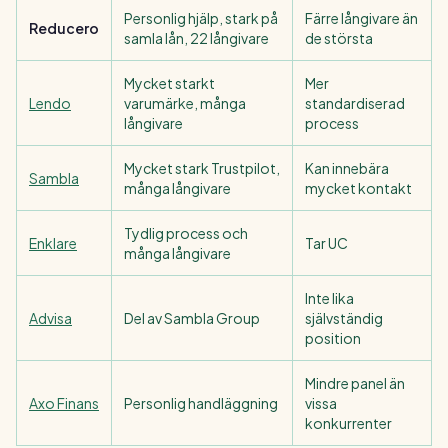
Personlig hjälp, stark på
Färre långivare än
Reducero
samla lån, 22 långivare
de största
Mycket starkt
Mer
Lendo
varumärke, många
standardiserad
långivare
process
Mycket stark Trustpilot,
Kan innebära
Sambla
många långivare
mycket kontakt
Tydlig process och
Enklare
Tar UC
många långivare
Inte lika
Advisa
Del av Sambla Group
självständig
position
Mindre panel än
Axo Finans
Personlig handläggning
vissa
konkurrenter